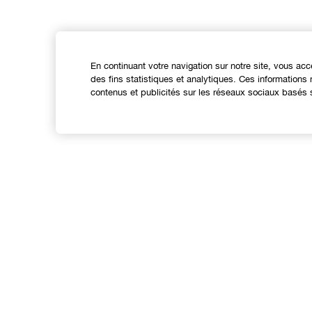
En continuant votre navigation sur notre site, vous acc
des fins statistiques et analytiques. Ces information
contenus et publicités sur les réseaux sociaux basés s
Expérience en ligne
Offres
C
Points de Vente
S
Programme de Fidélité