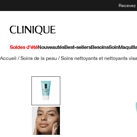
Recevez 5
Soldes d'été
Nouveautés
Best-sellers
Besoins
Soin
Maquill
Accueil
/
Soins de la peau
/
Soins nettoyants et nettoyants vis