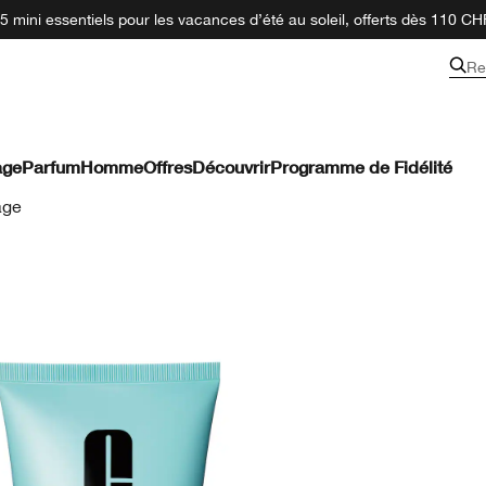
 mini essentiels pour les vacances d’été au soleil, offerts dès 110 CH
Re
age
Parfum
Homme
Offres
Découvrir
Programme de Fidélité
age