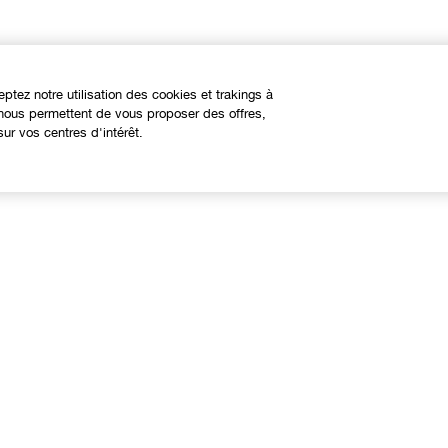
eptez notre utilisation des cookies et trakings à
s nous permettent de vous proposer des offres,
ur vos centres d'intérêt.
À propos
Besoin d'aide?
linique Philosophy
Nous contacter
ites web internationaux
Contacter le Fabricant
Suivre ma commande
Retours et échanges
Livraison