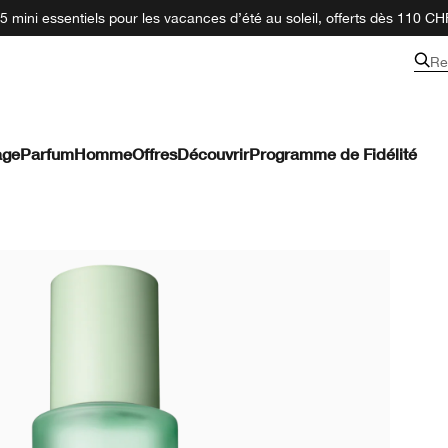
 mini essentiels pour les vacances d’été au soleil, offerts dès 110 CH
Re
age
Parfum
Homme
Offres
Découvrir
Programme de Fidélité