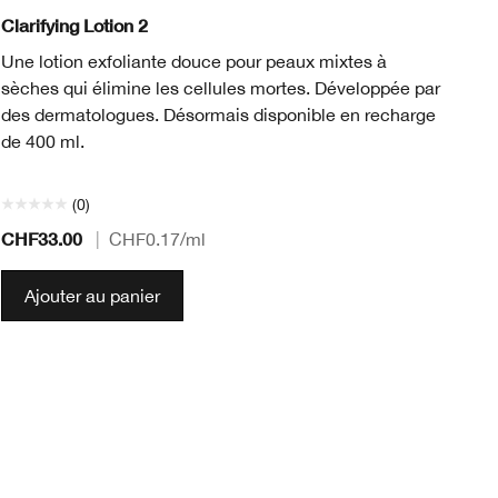
Clarifying Lotion 2
Mo
Une lotion exfoliante douce pour peaux mixtes à
No
sèches qui élimine les cellules mortes. Développée par
pa
des dermatologues. Désormais disponible en recharge
il
de 400 ml.
(0)
CHF33.00
CH
|
CHF0.17
/ml
Ajouter au panier