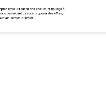
eptez notre utilisation des cookies et trakings à
s nous permettent de vous proposer des offres,
ur vos centres d'intérêt.
À propos
Besoin d'aide?
linique Philosophy
Nous contacter
ites web internationaux
Contacter le Fabricant
Suivre ma commande
Retours et échanges
Livraison
Contactez-nous