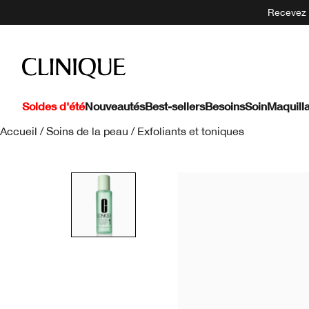
Recevez 5
Soldes d'été
Nouveautés
Best-sellers
Besoins
Soin
Maquill
Accueil
/
Soins de la peau
/
Exfoliants et toniques