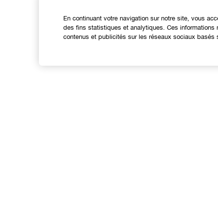
En continuant votre navigation sur notre site, vous acc
des fins statistiques et analytiques. Ces information
contenus et publicités sur les réseaux sociaux basés s
Expérience en ligne
Offres
C
Points de Vente
S
Programme de Fidélité