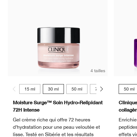
4 tailles
15 ml
30 ml
50 ml
75 ml
50 ml
Moisture Surge™ Soin Hydro-Relipidant
Cliniqu
72H Intense
collagè
Gel crème riche qui offre 72 heures
Enrichie
d’hydratation pour une peau veloutée et
peptides
lisse. Testé en Sibérie et les résultats
effets v