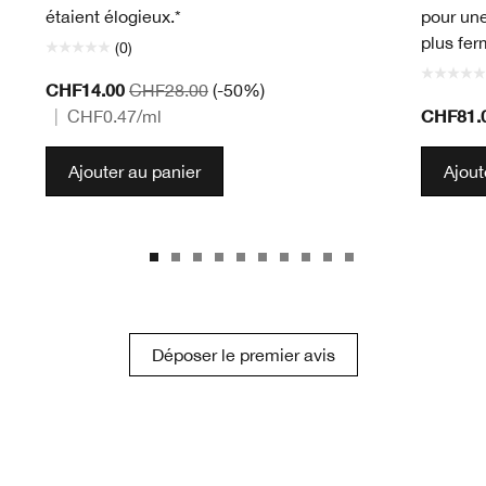
étaient élogieux.*
pour une
plus fer
(0)
CHF14.00
CHF28.00
(-50%)
CHF81.
|
CHF0.47
/ml
Ajouter au panier
Ajout
Déposer le premier avis