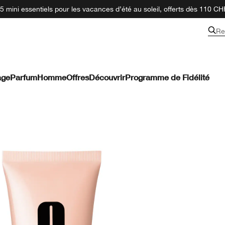
 mini essentiels pour les vacances d’été au soleil, offerts dès 110 CH
Re
age
Parfum
Homme
Offres
Découvrir
Programme de Fidélité