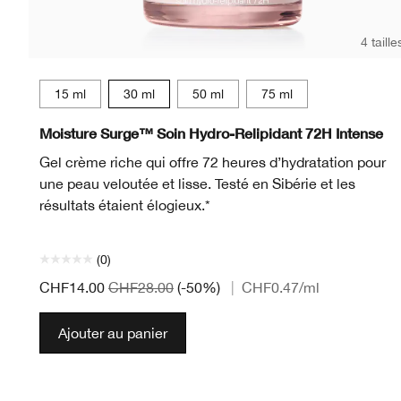
4 taille
15 ml
30 ml
50 ml
75 ml
Moisture Surge™ Soin Hydro-Relipidant 72H Intense
Gel crème riche qui offre 72 heures d’hydratation pour
une peau veloutée et lisse. Testé en Sibérie et les
résultats étaient élogieux.*
(0)
CHF14.00
CHF28.00
(-50%)
|
CHF0.47
/ml
Ajouter au panier