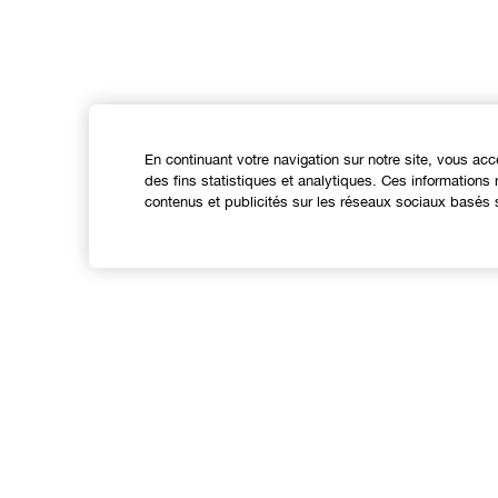
En continuant votre navigation sur notre site, vous acc
des fins statistiques et analytiques. Ces information
contenus et publicités sur les réseaux sociaux basés s
Expérience en ligne
Offres
C
Points de Vente
S
Programme de Fidélité