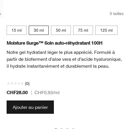
s
5 tailles
15 ml
30 ml
50 ml
75 ml
125 ml
Moisture Surge™ Soin auto-réhydratant 100H
Notre gel hydratant léger le plus apprécié. Formulé à
partir de bioferment d’aloe vera et d’acide hyaluronique,
il hydrate instantanément et durablement la peau.
(0)
CHF28.00
|
CHF0.93
/ml
Ajouter au panier