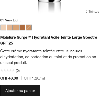
5 Teintes
01 Very Light
01 Very Light
02 Light
03 Light Medium
05 Medium Deep
04 Medium
Mo
Moisture Surge™ Hydratant Voile Teinté Large Spectre
SPF 25
Ce
te
Cette crème hydratante teintée offre 12 heures
pol
d’hydratation, de perfection du teint et de protection en
un seul produit.
(0)
CHF48.00
CH
|
CHF1.20
/ml
Ajouter au panier