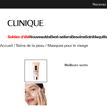
Recevez 5
Soldes d'été
Nouveautés
Best-sellers
Besoins
Soin
Maquill
Accueil
/
Soins de la peau
/
Masques pour le visage
Meilleure vente