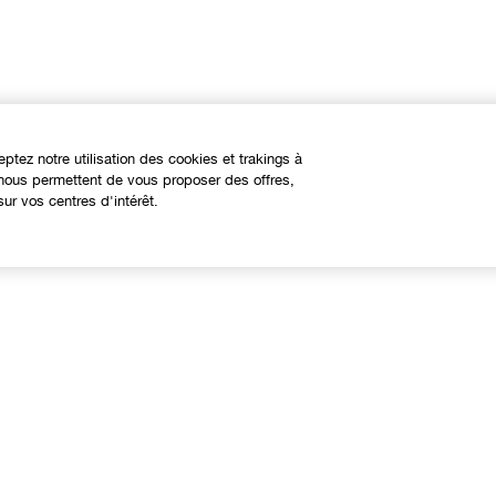
eptez notre utilisation des cookies et trakings à
s nous permettent de vous proposer des offres,
ur vos centres d'intérêt.
À propos
Besoin d'aide?
linique Philosophy
Nous contacter
ites web internationaux
Contacter le Fabricant
Suivre ma commande