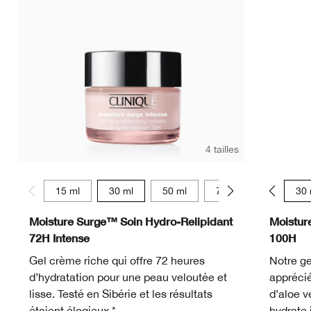
4 tailles
15 ml
30 ml
50 ml
75 ml
15 ml
30 
Moisture Surge™ Soin Hydro-Relipidant
Moistur
72H Intense
100H
Gel crème riche qui offre 72 heures
Notre ge
d’hydratation pour une peau veloutée et
apprécié
lisse. Testé en Sibérie et les résultats
d’aloe v
étaient élogieux.*
hydrate