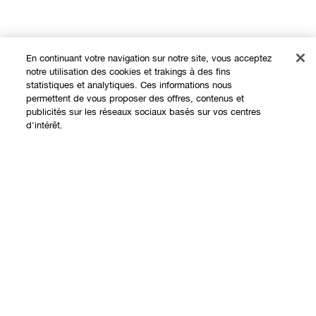
En continuant votre navigation sur notre site, vous acceptez
notre utilisation des cookies et trakings à des fins
statistiques et analytiques. Ces informations nous
permettent de vous proposer des offres, contenus et
publicités sur les réseaux sociaux basés sur vos centres
Expérience en ligne
d'intérêt.
Offres
Points de Vente
Ajouter au panier
Programme de Fidélité
À propos
Clinique Philosophy
Besoin d'aide?
Sites web internationaux