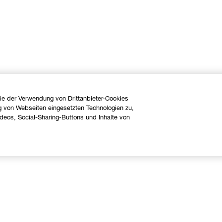
ie der Verwendung von Drittanbieter-Cookies
g von Webseiten eingesetzten Technologien zu,
eos, Social-Sharing-Buttons und Inhalte von
Über uns
Hilfe
linique Philosophie
Kontaktieren Sie uns