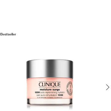
Bestseller
Bes