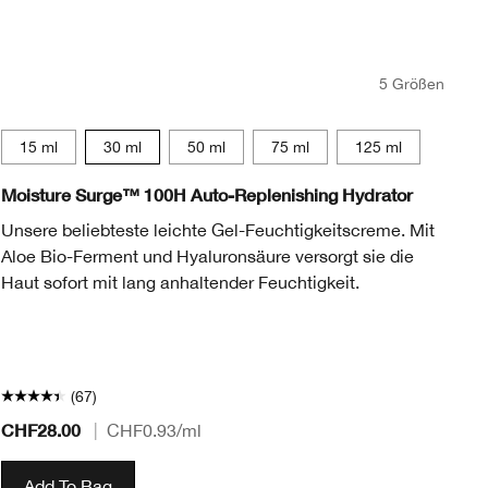
5 Größen
15 ml
30 ml
50 ml
75 ml
125 ml
Moisture Surge™ 100H Auto-Replenishing Hydrator
Cl
Unsere beliebteste leichte Gel-Feuchtigkeitscreme. Mit
Di
Aloe Bio-Ferment und Hyaluronsäure versorgt sie die
en
Haut sofort mit lang anhaltender Feuchtigkeit.
la
40
(67)
CHF28.00
CH
|
CHF0.93
/ml
Add To Bag