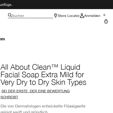
usflüge.
Suchen
Store Locator
Anmelden
0
amm
All About Clean™ Liquid
Facial Soap Extra Mild for
Very Dry to Dry Skin Types
SEI DER ERSTE, DER EINE BEWERTUNG
SCHREIBT
Die von Dermatologen entwickelte Flüssigseife
reinigt sanft und gründlich.