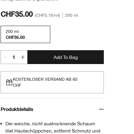
CHF35.00
CHF0.18
/ml
200 ml
200 ml
CHF35.00
Add To Bag
KOSTENLOSER VERSAND AB 60
CHF
Produktdetails
Der weiche, nicht austrocknende Schaum
löst Hautschüppchen, entfernt Schmutz und