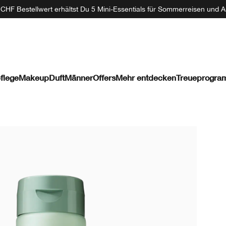
CHF Bestellwert erhältst Du 5 Mini-Essentials für Sommerreisen und A
flege
Makeup
Duft
Männer
Offers
Mehr entdecken
Treueprogr