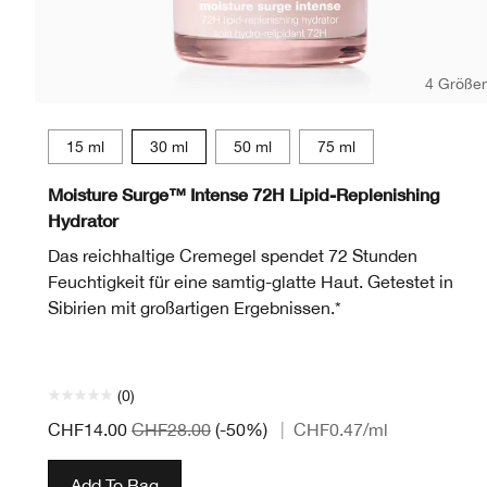
4 Größe
15 ml
30 ml
50 ml
75 ml
Moisture Surge™ Intense 72H Lipid-Replenishing
Hydrator
Das reichhaltige Cremegel spendet 72 Stunden
Feuchtigkeit für eine samtig-glatte Haut. Getestet in
Sibirien mit großartigen Ergebnissen.*
(0)
CHF14.00
CHF28.00
(-50%)
|
CHF0.47
/ml
Add To Bag