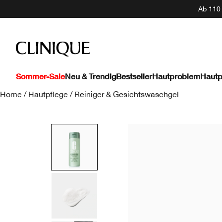
Ab 110 
Sommer-Sale
Neu & Trendig
Bestseller
Hautproblem
Hautp
Home
/
Hautpflege
/
Reiniger & Gesichtswaschgel