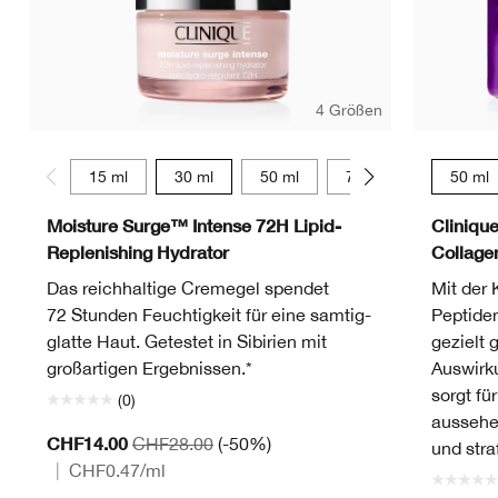
4 Größen
15 ml
30 ml
50 ml
75 ml
50 ml
Moisture Surge™ Intense 72H Lipid-
Cliniqu
Replenishing Hydrator
Collag
Das reichhaltige Cremegel spendet
Mit der 
72 Stunden Feuchtigkeit für eine samtig-
Peptide
glatte Haut. Getestet in Sibirien mit
gezielt 
großartigen Ergebnissen.*
Auswirk
sorgt fü
(0)
aussehe
CHF14.00
CHF28.00
(-50%)
und straf
|
CHF0.47
/ml