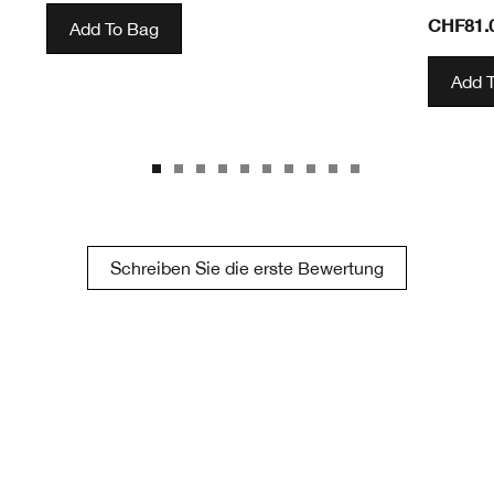
CHF81.
Add To Bag
Add 
Schreiben Sie die erste Bewertung