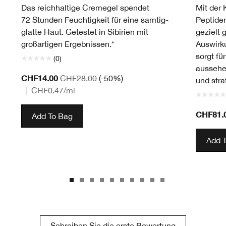
Das reichhaltige Cremegel spendet
Mit der 
72 Stunden Feuchtigkeit für eine samtig-
Peptide
glatte Haut. Getestet in Sibirien mit
gezielt 
großartigen Ergebnissen.*
Auswirk
sorgt fü
(0)
aussehe
CHF14.00
CHF28.00
(-50%)
und straf
|
CHF0.47
/ml
CHF81.
Add To Bag
Add 
Schreiben Sie die erste Bewertung