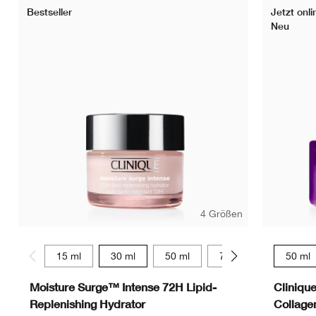
Bestseller
Jetzt onli
Neu
4 Größen
15 ml
30 ml
50 ml
75 ml
50 ml
Moisture Surge™ Intense 72H Lipid-
Cliniqu
Replenishing Hydrator
Collag