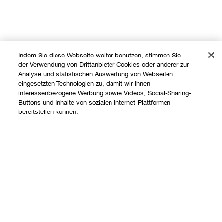
Indem Sie diese Webseite weiter benutzen, stimmen Sie
der Verwendung von Drittanbieter-Cookies oder anderer zur
Analyse und statistischen Auswertung von Webseiten
eingesetzten Technologien zu, damit wir Ihnen
interessenbezogene Werbung sowie Videos, Social-Sharing-
Shoppen
Buttons und Inhalte von sozialen Internet-Plattformen
bereitstellen können.
Angebote
Über uns
Store finden
Add To Bag
Clinique Philosophie
Treueprogramm
Hilfe
Internationale Websites
Kontaktieren Sie uns
Datenschutz und AGB
Kontaktiere den Hersteller
Datenschutz