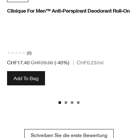
Clinique For Men™ Anti-Perspirant Deodorant Roll-On
(0)
CHF17.40
CHF29.00
(-40%)
|
CHF0.23
/ml
Add To Bag
Schreiben Sie die erste Bewertung