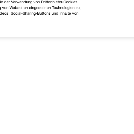
ie der Verwendung von Drittanbieter-Cookies
g von Webseiten eingesetzten Technologien zu,
eos, Social-Sharing-Buttons und Inhalte von
Über uns
Hilfe
linique Philosophie
Kontaktieren Sie uns
nternationale Websites
Kontaktiere den Hersteller
Meine Bestellung verfolgen
Widerrufsrecht
Versand
FAQ Übersicht