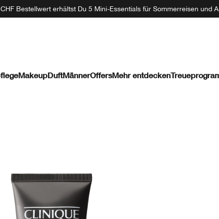
CHF Bestellwert erhältst Du 5 Mini-Essentials für Sommerreisen und A
flege
Makeup
Duft
Männer
Offers
Mehr entdecken
Treueprogr