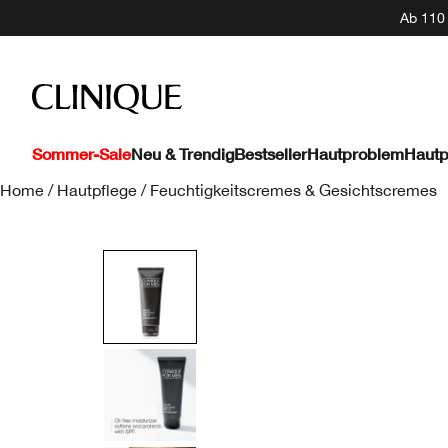
Ab 110 
Sommer-Sale
Neu & Trendig
Bestseller
Hautproblem
Hautp
Home
/
Hautpflege
/
Feuchtigkeitscremes & Gesichtscremes