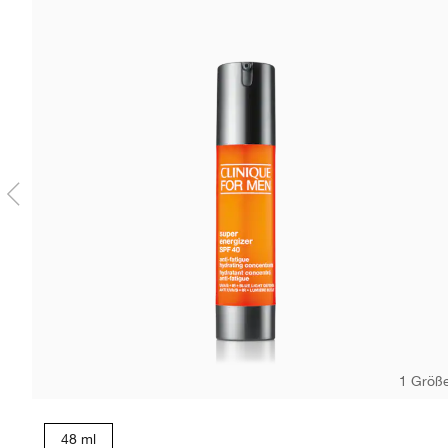
1 Größ
48 ml