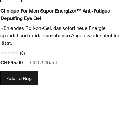
Clinique For Men Super Energizer™ Anti-Fatigue
Cl
Depuffing Eye Gel
Di
Kühlendes Roll-on-Gel, das sofort neue Energie
Fa
spendet und müde aussehende Augen wieder strahlen
Au
lässt.
(0)
CHF45.00
CH
|
CHF3.00
/ml
Add To Bag