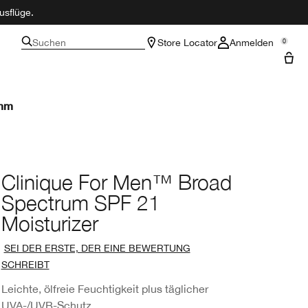
usflüge.
Suchen
Store Locator
Anmelden
0
amm
Clinique For Men™ Broad
Spectrum SPF 21
Moisturizer
SEI DER ERSTE, DER EINE BEWERTUNG
SCHREIBT
Leichte, ölfreie Feuchtigkeit plus täglicher
UVA-/UVB-Schutz.