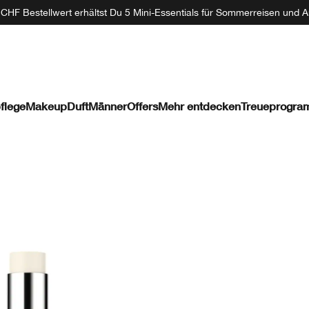
CHF Bestellwert erhältst Du 5 Mini-Essentials für Sommerreisen und A
flege
Makeup
Duft
Männer
Offers
Mehr entdecken
Treueprogr