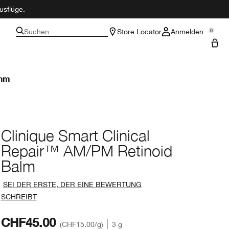
usflüge.
Suchen
Store Locator
Anmelden
0
amm
Clinique Smart Clinical
Repair™ AM/PM Retinoid
Balm
SEI DER ERSTE, DER EINE BEWERTUNG
SCHREIBT
CHF45.00
CHF15.00
/g
3 g