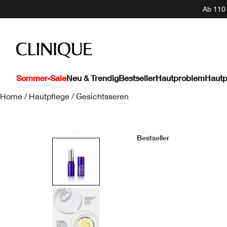
Ab 110 
Sommer-Sale
Neu & Trendig
Bestseller
Hautproblem
Hautp
Home
/
Hautpflege
/
Gesichtsseren
Bestseller