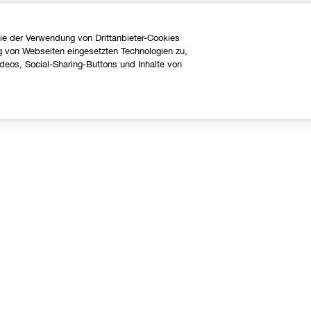
ie der Verwendung von Drittanbieter-Cookies
g von Webseiten eingesetzten Technologien zu,
eos, Social-Sharing-Buttons und Inhalte von
Über uns
Hilfe
linique Philosophie
Kontaktieren Sie uns
nternationale Websites
Kontaktiere den Hersteller
Meine Bestellung verfolgen
Widerrufsrecht
Versand