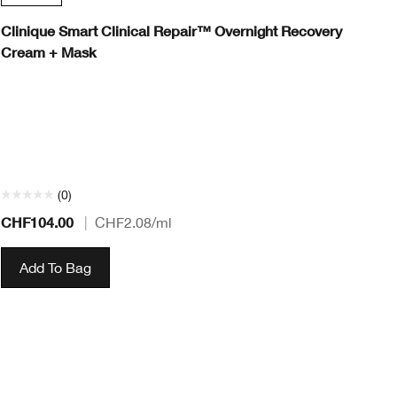
Clinique Smart Clinical Repair™ Overnight Recovery
Cl
Cream + Mask
Se
Cl
Pe
da
fe
re
(0)
CHF104.00
CH
|
CHF2.08
/ml
Add To Bag