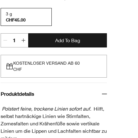
3 g
CHF45.00
Add To Bag
KOSTENLOSER VERSAND AB 60
CHF
Produktdetails
Polstert feine, trockene Linien sofort auf.
Hilft,
selbst hartnäckige Linien wie Stirnfalten,
Zornesfalten und Krähenfüße sowie vertikale
Linien um die Lippen und Lachfalten sichtbar zu