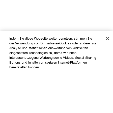
Indem Sie diese Webseite weiter benutzen, stimmen Sie
der Verwendung von Drittanbieter-Cookies oder anderer zur
Analyse und statistischen Auswertung von Webseiten
eingesetzten Technologien zu, damit wir Ihnen
interessenbezogene Werbung sowie Videos, Social-Sharing-
Shoppen
Buttons und Inhalte von sozialen Internet-Plattformen
bereitstellen können.
Angebote
Über uns
Store finden
Add To Bag
Clinique Philosophie
Treueprogramm
Hilfe
Internationale Websites
Kontaktieren Sie uns
Datenschutz und AGB