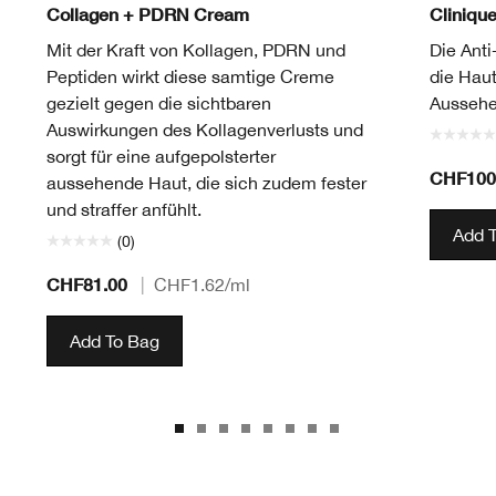
Collagen + PDRN Cream
Cliniqu
Mit der Kraft von Kollagen, PDRN und
Die Anti
Peptiden wirkt diese samtige Creme
die Haut
gezielt gegen die sichtbaren
Aussehe
Auswirkungen des Kollagenverlusts und
sorgt für eine aufgepolsterter
CHF100
aussehende Haut, die sich zudem fester
und straffer anfühlt.
Add 
(0)
CHF81.00
|
CHF1.62
/ml
Add To Bag