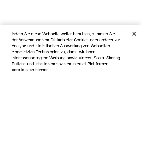
Indem Sie diese Webseite weiter benutzen, stimmen Sie
der Verwendung von Drittanbieter-Cookies oder anderer zur
Analyse und statistischen Auswertung von Webseiten
eingesetzten Technologien zu, damit wir Ihnen
interessenbezogene Werbung sowie Videos, Social-Sharing-
Shoppen
Buttons und Inhalte von sozialen Internet-Plattformen
bereitstellen können.
Angebote
Über uns
Store finden
Ausverkauft
Clinique Philosophie
Treueprogramm
Hilfe
Internationale Websites
Kontaktieren Sie uns
Datenschutz und AGB
Kontaktiere den Hersteller
Datenschutz
Meine Bestellung verfolgen