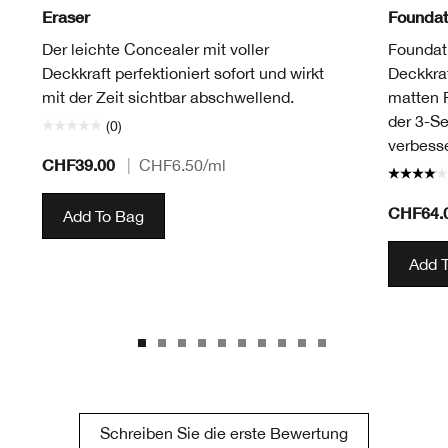
Eraser
Foundat
Der leichte Concealer mit voller
Foundati
Deckkraft perfektioniert sofort und wirkt
Deckkraf
mit der Zeit sichtbar abschwellend.
matten F
der 3-S
(0)
verbesse
CHF39.00
|
CHF6.50
/ml
CHF64.
Add To Bag
Add 
Schreiben Sie die erste Bewertung