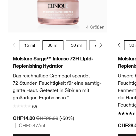
4 Größen
15 ml
30 ml
50 ml
75 ml
15 ml
30 
Moisture Surge™ Intense 72H Lipid-
Moistur
Replenishing Hydrator
Repleni
Das reichhaltige Cremegel spendet
Unsere b
72 Stunden Feuchtigkeit für eine samtig-
Feuchtig
glatte Haut. Getestet in Sibirien mit
Ferment
großartigen Ergebnissen.*
die Haut
Feuchtig
(0)
CHF14.00
CHF28.00
(-50%)
CHF28.
|
CHF0.47
/ml