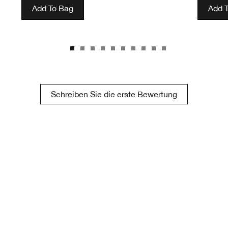
Add To Bag
Add 
Schreiben Sie die erste Bewertung