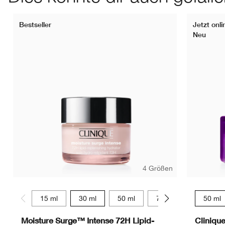
Bestseller
Jetzt onli
Neu
4 Größen
15 ml
30 ml
50 ml
75 ml
50 ml
Moisture Surge™ Intense 72H Lipid-
Cliniqu