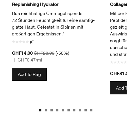
Replenishing Hydrator
Collag
Das reichhaltige Cremegel spendet
Mit der 
72 Stunden Feuchtigkeit für eine samtig-
Peptide
glatte Haut. Getestet in Sibirien mit
gezielt 
großartigen Ergebnissen.*
Auswirk
sorgt fü
(0)
aussehe
CHF14.00
CHF28.00
(-50%)
und straf
|
CHF0.47
/ml
CHF81.
Add To Bag
Add 