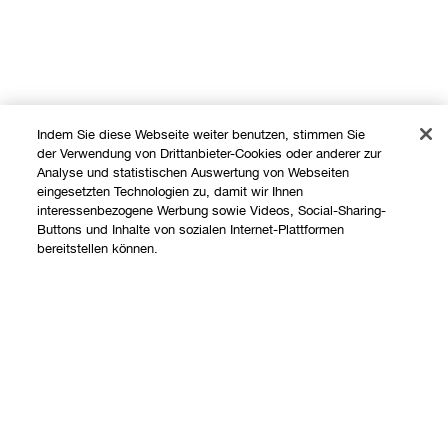
Indem Sie diese Webseite weiter benutzen, stimmen Sie
der Verwendung von Drittanbieter-Cookies oder anderer zur
Analyse und statistischen Auswertung von Webseiten
eingesetzten Technologien zu, damit wir Ihnen
interessenbezogene Werbung sowie Videos, Social-Sharing-
Buttons und Inhalte von sozialen Internet-Plattformen
Shoppen
bereitstellen können.
Angebote
Über uns
Store finden
Add To Bag
Clinique Philosophie
Treueprogramm
Hilfe
Internationale Websites
Kontaktieren Sie uns
Datenschutz und AGB