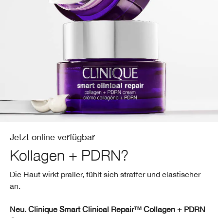
Redness
Lippenpflege
Sonnenschutz
Even Better
Augenbrauen
Chubby Stick™
Makeup-Entferner
Redness
Masken
Hand & Körperpflege
Jetzt online verfügbar
Kollagen + PDRN?
Die Haut wirkt praller, fühlt sich straffer und elastischer
an.
Neu. Clinique Smart Clinical Repair™ Collagen + PDRN