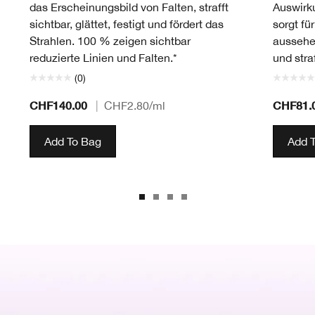
das Erscheinungsbild von Falten, strafft
Auswirk
sichtbar, glättet, festigt und fördert das
sorgt fü
Strahlen. 100 % zeigen sichtbar
aussehe
reduzierte Linien und Falten.*
und straf
(0)
CHF140.00
CHF81.
|
CHF2.80
/ml
Add To Bag
Add 