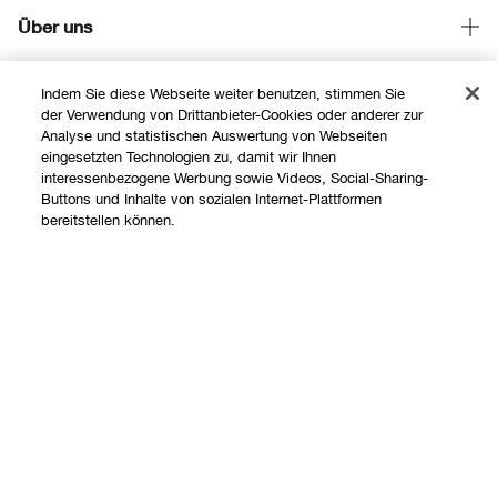
Angebote
Über uns
Store finden
Clinique Philosophie
Treueprogramm
Indem Sie diese Webseite weiter benutzen, stimmen Sie
Hilfe
der Verwendung von Drittanbieter-Cookies oder anderer zur
Internationale Websites
Analyse und statistischen Auswertung von Webseiten
Kontaktieren Sie uns
eingesetzten Technologien zu, damit wir Ihnen
Datenschutz und AGB
interessenbezogene Werbung sowie Videos, Social-Sharing-
Kontaktiere den Hersteller
Buttons und Inhalte von sozialen Internet-Plattformen
Datenschutz
bereitstellen können.
Meine Bestellung verfolgen
Nutzungsbedingungen
Widerrufsrecht
AGB
Versand
Internetbasierte Anzeigen
Barrierefreiheit
FAQ Übersicht
© Clinique Laboratories, LLC. Alle Rechte vorbehalten.
Geschäftsbeding- ungen Telefonverkauf
Gratis Hotline: +41315282465
Cookie der webse
Chatte Mit Uns