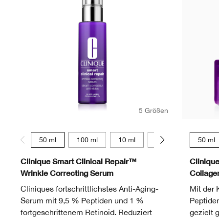
5 Größen
50 ml
100 ml
10 ml
75 ml
30 ml
50 ml
Clinique Smart Clinical Repair™
Cliniqu
Wrinkle Correcting Serum
Collag
Cliniques fortschrittlichstes Anti-Aging-
Mit der 
Serum mit 9,5 % Peptiden und 1 %
Peptide
fortgeschrittenem Retinoid. Reduziert
gezielt 