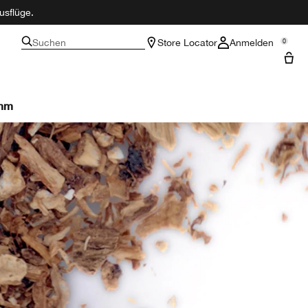
usflüge.
Suchen
Store Locator
Anmelden
0
amm