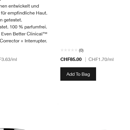
nen entwickelt und
 für empfindliche Haut.
n getestet.
stet. 100 % parfumfrei.
 Even Better Clinical™
orrector + Interrupter.
(0)
CHF85.00
3.63
/ml
|
CHF1.70
/ml
Add To Bag