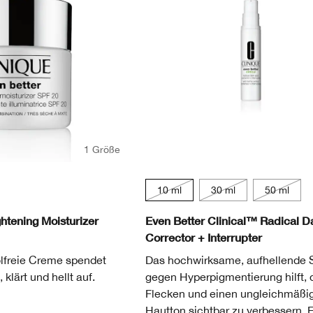
1 Größe
10 ml
30 ml
50 ml
htening Moisturizer
Even Better Clinical™ Radical D
Corrector + Interrupter
ölfreie Creme spendet
Das hochwirksame, aufhellende
 klärt und hellt auf.
gegen Hyperpigmentierung hilft, 
Flecken und einen ungleichmäßi
Hautton sichtbar zu verbessern. 