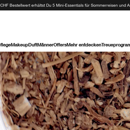
CHF Bestellwert erhältst Du 5 Mini-Essentials für Sommerreisen und A
flege
Makeup
Duft
Männer
Offers
Mehr entdecken
Treueprogr