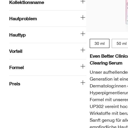
Kollektionsname
Hautproblem
Hauttyp
30 ml
50 ml
Vorteil
Even Better Clini
Clearing Serum
Formel
Unser aufhellende
Generation ist ein
Preis
Dermatolog:innen 
Hyperpigmentierung
Formel mit unsere
UP302 vereint ho
Wirkstoffe mit ber
Sanft genug für al
empfindliche Haut