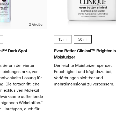
2 Größen
15 ml
50 ml
cal™ Dark Spot
Even Better Clinical™ Brighteni
Moisturizer
s Serum der vierten
Der leichte Moisturizer spendet
e leistungsstarke, von
Feuchtigkeit und trägt dazu bei,
entwickelte Lösung für
Verfärbungen sichtbar und
. Die fortschrittliche
mehrdimensional zu verbessern.
m exklusiven Molekül
chwirksame aufhellende
uhigenden Wirkstoffen.*
le Hauttypen, auch für
.