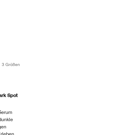
3 Größen
ark Spot
 Serum
dunkle
gen
Erleben