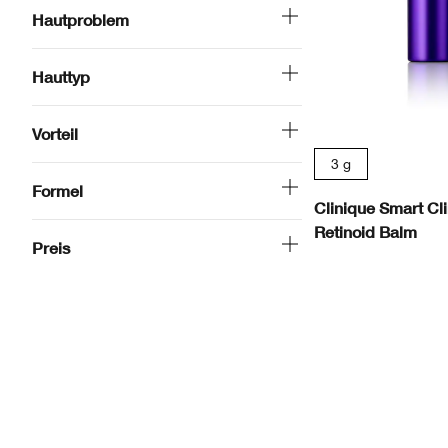
Hautproblem
Hauttyp
Vorteil
3 g
Formel
Clinique Smart C
Retinoid Balm
Preis