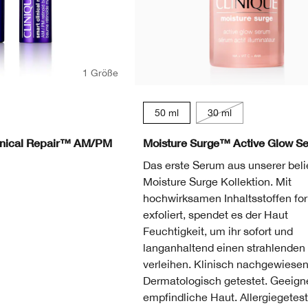
1 Größe
50 ml
30 ml
linical Repair™ AM/PM
Moisture Surge™ Active Glow S
Das erste Serum aus unserer bel
Moisture Surge Kollektion. Mit
hochwirksamen Inhaltsstoffen for
exfoliert, spendet es der Haut
Feuchtigkeit, um ihr sofort und
langanhaltend einen strahlenden
verleihen. Klinisch nachgewiesen
Dermatologisch getestet. Geeigne
empfindliche Haut. Allergiegetest