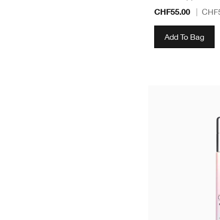
CHF55.00
|
CHF5
Add To Bag