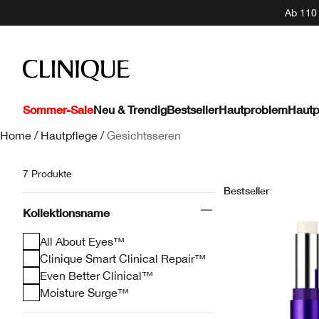
Ab 110 
Sommer-Sale
Neu & Trendig
Bestseller
Hautproblem
Hautp
Home
/
Hautpflege
/
Gesichtsseren
7 Produkte
Bestseller
Kollektionsname
All About Eyes™
Clinique Smart Clinical Repair™
Even Better Clinical™
Moisture Surge™