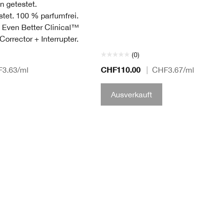
n getestet.
stet. 100 % parfumfrei.
 Even Better Clinical™
orrector + Interrupter.
(0)
CHF110.00
3.63
/ml
|
CHF3.67
/ml
Ausverkauft