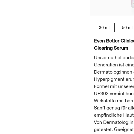
30 ml
50 ml
Even Better Clini
Clearing Serum
Unser aufhellende
Generation ist ein
Dermatolog:innen 
Hyperpigmentierung
Formel mit unsere
UP302 vereint ho
Wirkstoffe mit ber
Sanft genug für al
empfindliche Haut
Von Dermatolog:in
getestet. Geeignet