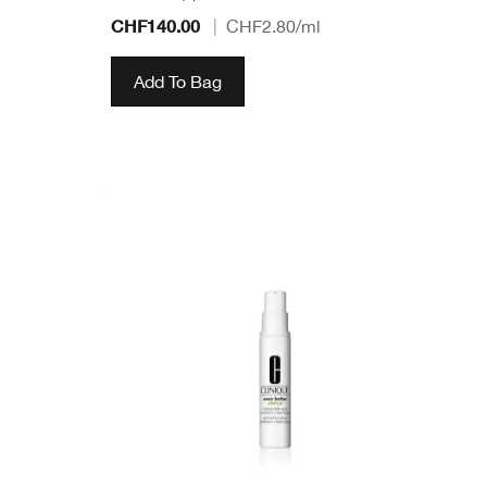
CHF140.00
|
CHF2.80
/ml
Add To Bag