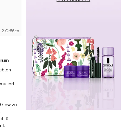
2 Größen
erum
iebten
muliert,
 Glow zu
.
t für
et.