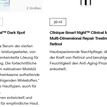
2 Größen
30 ml
cal™ Dark Spot
Clinique Smart Night™ Clinical
Multi-Dimensional Repair Treat
Retinol
s Serum der vierten
e leistungsstarke, von
Hautreparierende Nachtpflege, di
entwickelte Lösung für
der Kraft von Retinol und beruhi
. Die fortschrittliche
Feuchtigkeit den Anti-Aging-Proz
m exklusiven Molekül
ankurbelt.
chwirksame aufhellende
uhigenden Wirkstoffen.*
le Hauttypen, auch für
.
nen entwickelt und
 für empfindliche Haut.