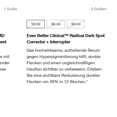
1 Größe
3 Größen
10 ml
30 ml
50 ml
 MD
Even Better Clinical™ Radical Dark Spot
ment
Corrector + Interrupter
Das hochwirksame, aufhellende Serum
e mit
gegen Hyperpigmentierung hilft, dunkle
gender
Flecken und einen ungleichmäßigen
ess
Hautton sichtbar zu verbessern. Erleben
Sie eine sichtbare Reduzierung dunkler
Flecken um 39% in 12 Wochen.*