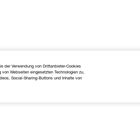
ie der Verwendung von Drittanbieter-Cookies
g von Webseiten eingesetzten Technologien zu,
eos, Social-Sharing-Buttons und Inhalte von
Über uns
Hilfe
linique Philosophie
Kontaktieren Sie uns