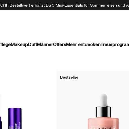
CHF Bestellwert erhältst Du 5 Mini-Essentials für Sommerreisen und A
flege
Makeup
Duft
Männer
Offers
Mehr entdecken
Treueprogr
Bestseller