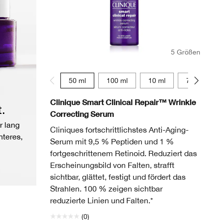
5 Größen
50 ml
100 ml
10 ml
75 ml
Clinique Smart Clinical Repair™ Wrinkle
t.
Correcting Serum
r lang
Cliniques fortschrittlichstes Anti-Aging-
hteres,
Serum mit 9,5 % Peptiden und 1 %
fortgeschrittenem Retinoid. Reduziert das
Erscheinungsbild von Falten, strafft
sichtbar, glättet, festigt und fördert das
Strahlen. 100 % zeigen sichtbar
reduzierte Linien und Falten.*
(0)