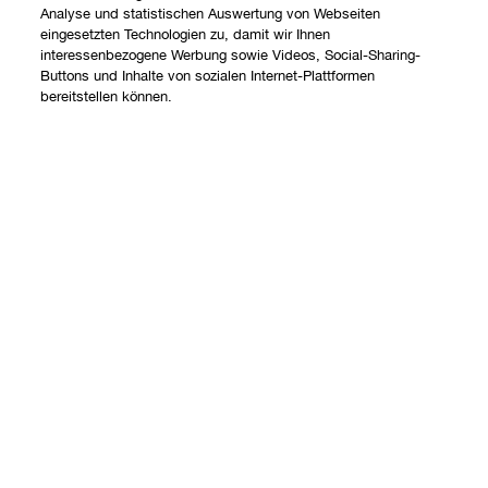
Analyse und statistischen Auswertung von Webseiten
eingesetzten Technologien zu, damit wir Ihnen
interessenbezogene Werbung sowie Videos, Social-Sharing-
Buttons und Inhalte von sozialen Internet-Plattformen
bereitstellen können.
Shoppen
Angebote
Über uns
Store finden
Clinique Philosophie
Treueprogramm
Hilfe
Internationale Websites
Kontaktieren Sie uns
Datenschutz und AGB
Kontaktiere den Hersteller
Datenschutz
Meine Bestellung verfolgen
Nutzungsbedingungen
Widerrufsrecht
AGB