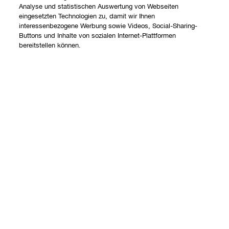
Analyse und statistischen Auswertung von Webseiten
eingesetzten Technologien zu, damit wir Ihnen
interessenbezogene Werbung sowie Videos, Social-Sharing-
Buttons und Inhalte von sozialen Internet-Plattformen
bereitstellen können.
Shoppen
Angebote
Über uns
Store finden
Clinique Philosophie
Treueprogramm
Hilfe
Internationale Websites
Kontaktieren Sie uns
Datenschutz und AGB
Kontaktiere den Hersteller
Datenschutz
Meine Bestellung verfolgen
Nutzungsbedingungen
Widerrufsrecht
AGB