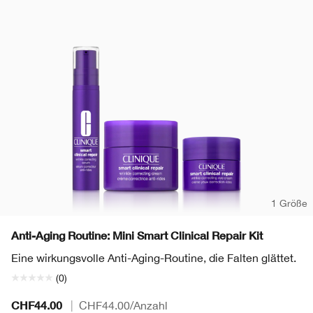
Redness
Lippenpflege
Sonnenschutz
Even Better
Augenbrauen
Chubby Stick™
Makeup-Entferner
Redness
Masken
Hand & Körperpflege
1 Größe
Anti-Aging Routine: Mini Smart Clinical Repair Kit
Eine wirkungsvolle Anti-Aging-Routine, die Falten glättet.
(0)
CHF44.00
|
CHF44.00
/Anzahl