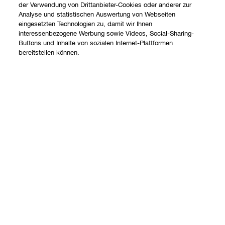
der Verwendung von Drittanbieter-Cookies oder anderer zur
Analyse und statistischen Auswertung von Webseiten
Shoppen
eingesetzten Technologien zu, damit wir Ihnen
interessenbezogene Werbung sowie Videos, Social-Sharing-
Angebote
Buttons und Inhalte von sozialen Internet-Plattformen
Über uns
bereitstellen können.
Store finden
Clinique Philosophie
Treueprogramm
Hilfe
Internationale Websites
Kontaktieren Sie uns
Datenschutz und AGB
Kontaktiere den Hersteller
Datenschutz
Meine Bestellung verfolgen
Nutzungsbedingungen
Widerrufsrecht
AGB
Versand
Internetbasierte Anzeigen
Barrierefreiheit
FAQ Übersicht
© Clinique Laboratories, LLC. Alle Rechte vorbehalten.
Geschäftsbeding- ungen Telefonverkauf