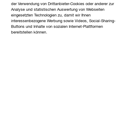
der Verwendung von Drittanbieter-Cookies oder anderer zur
Analyse und statistischen Auswertung von Webseiten
eingesetzten Technologien zu, damit wir Ihnen
interessenbezogene Werbung sowie Videos, Social-Sharing-
Buttons und Inhalte von sozialen Internet-Plattformen
Shoppen
bereitstellen können.
Angebote
Über uns
Store finden
Clinique Philosophie
Treueprogramm
Hilfe
Internationale Websites
Kontaktieren Sie uns
Datenschutz und AGB
Kontaktiere den Hersteller
Datenschutz
Meine Bestellung verfolgen
Nutzungsbedingungen
Widerrufsrecht
AGB
Barrierefreiheit
Versand
© Clinique Laboratories, LLC. Alle Rechte vorbehalten.