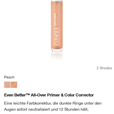
Redness
Lippenpflege
Sonnenschutz
Even Better
Augenbrauen
Chubby Stick™
Makeup-Entferner
Redness
Masken
Hand & Körperpflege
2 Shades
Peach
Peach
Apricot
Even Better™ All-Over Primer & Color Corrector
Eine leichte Farbkorrektur, die dunkle Ringe unter den
Augen sofort neutralisiert und 12 Stunden hält.