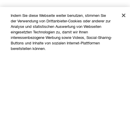
Indem Sie diese Webseite weiter benutzen, stimmen Sie
der Verwendung von Drittanbieter-Cookies oder anderer zur
Analyse und statistischen Auswertung von Webseiten
eingesetzten Technologien zu, damit wir Ihnen
interessenbezogene Werbung sowie Videos, Social-Sharing-
Buttons und Inhalte von sozialen Internet-Plattformen
bereitstellen können.
Shoppen
Angebote
Über uns
Store finden
Clinique Philosophie
Treueprogramm
Hilfe
Internationale Websites
Kontaktieren Sie uns
Datenschutz und AGB
Kontaktiere den Hersteller
Datenschutz
Meine Bestellung verfolgen