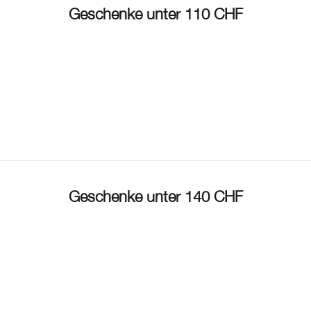
Redness
Lippenpflege
Sonnenschutz
Even Better
Augenbrauen
Chubby Stick™
Geschenke unter 110 CHF
Makeup-Entferner
Redness
Masken
Hand & Körperpflege
Geschenke unter 140 CHF