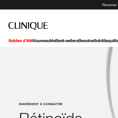
Recevez 5
Soldes d'été
Nouveautés
Best-sellers
Besoins
Soin
Maquill