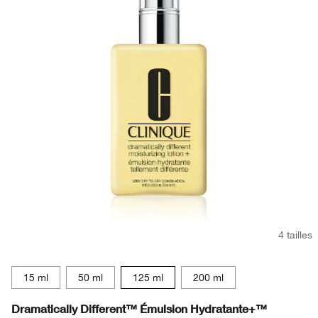
4 tailles
15 ml
50 ml
125 ml
200 ml
Dramatically Different™ Émulsion Hydratante+™