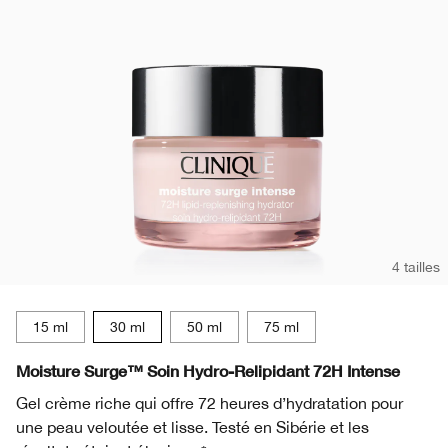
Rougeurs
Soins des lèvres
Protection Solaire
Retinol
Smart Clinical Repair™
BB et CC crème​
Aloe Vera
Démaquillant
Rougeurs
Retinoïde
Even Better
Peptides
Masques pour le visage
Vitamine C
Lactobacillus
Soin des mains & corps​
Aloe Vera
Peptides
4 tailles
Lactobacillus
15 ml
30 ml
50 ml
75 ml
Moisture Surge™ Soin Hydro-Relipidant 72H Intense
Gel crème riche qui offre 72 heures d’hydratation pour
une peau veloutée et lisse. Testé en Sibérie et les