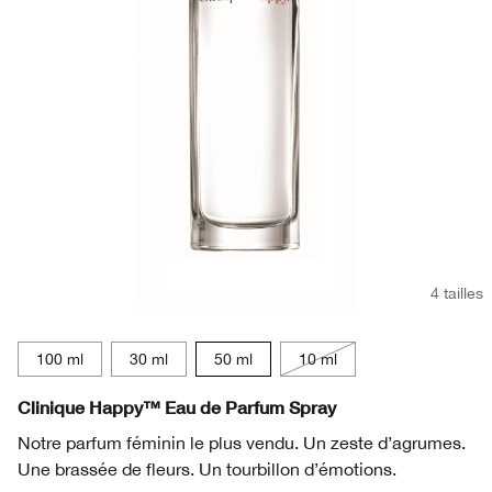
Rougeurs
Soins des lèvres
Protection Solaire
Retinol
Smart Clinical Repair™
BB et CC crème​
Aloe Vera
Démaquillant
Rougeurs
Retinoïde
Even Better
Peptides
Masques pour le visage
Vitamine C
Lactobacillus
Soin des mains & corps​
Aloe Vera
Peptides
4 tailles
Lactobacillus
100 ml
30 ml
50 ml
10 ml
Clinique Happy™ Eau de Parfum Spray
Notre parfum féminin le plus vendu. Un zeste d’agrumes.
Une brassée de fleurs. Un tourbillon d’émotions.