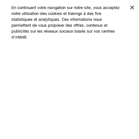
Offres
En continuant votre navigation sur notre site, vous acceptez
notre utilisation des cookies et trakings à des fins
Points de Vente
statistiques et analytiques. Ces informations nous
permettent de vous proposer des offres, contenus et
Programme de Fidélité
publicités sur les réseaux sociaux basés sur vos centres
d'intérêt.
À propos
Clinique Philosophy
Besoin d'aide?
Sites web internationaux
Nous contacter
Vie privée et conditions
Contacter le Fabricant
Charte sur la Vie Privée
Suivre ma commande
Conditions d'Utilisation
Retours et échanges
Conditions Générales de Vente
Livraison