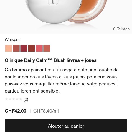
6 Teintes
Whisper
Whisper
Tender Heart
Soft Berry
Gentle Currant
Sweet Nectar
Plush Petal
Clinique Daily Calm™ Blush lèvres + joues
Ce baume apaisant multi-usage ajoute une touche de
couleur douce aux lèvres et aux joues, pour que vous
puissiez vous maquiller même lorsque votre peau est
particulièrement sensible.
(0)
CHF42.00
|
CHF8.40
/ml
Ajouter au panier