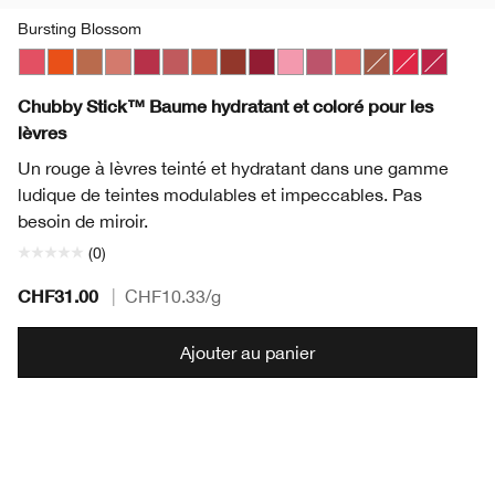
Bursting Blossom
Bursting Blossom
Happiest Happy
Lots o’ Latte
Plushest Pink
Super Strawberry
Boundless Blush
Mega Melon
Fuller Fig
Broadest Berry
Totally Tutu
Lavish Lilac
Mighty Mimosa
Whole Lotta Ho
Chunky Cher
Mighties
Chubby Stick™ Baume hydratant et coloré pour les
lèvres
Un rouge à lèvres teinté et hydratant dans une gamme
ludique de teintes modulables et impeccables. Pas
besoin de miroir.
(0)
CHF31.00
|
CHF10.33
/g
Ajouter au panier