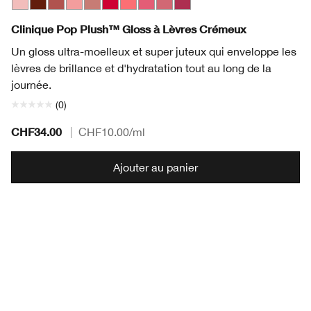
Airkiss Pop
Black Honey Pop
Brulee Pop
Bubblegum Pop
Chiffon Pop
Juicy Apple Pop
Rosewater Pop
Strawberry Pop
Sugarplum Pop
Velour Pop
Clinique Pop Plush™ Gloss à Lèvres Crémeux
Un gloss ultra-moelleux et super juteux qui enveloppe les
lèvres de brillance et d'hydratation tout au long de la
journée.
(0)
CHF34.00
|
CHF10.00
/ml
Ajouter au panier