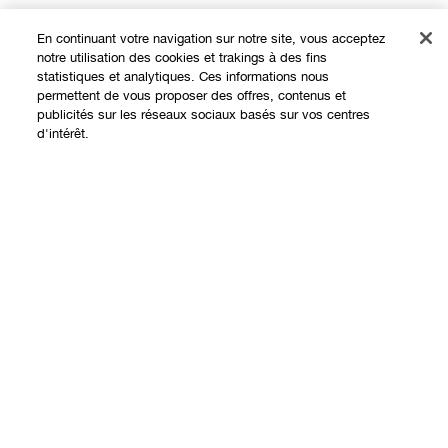
En continuant votre navigation sur notre site, vous acceptez
notre utilisation des cookies et trakings à des fins
statistiques et analytiques. Ces informations nous
Expérience en ligne
permettent de vous proposer des offres, contenus et
publicités sur les réseaux sociaux basés sur vos centres
Offres
d'intérêt.
Points de Vente
Programme de Fidélité
À propos
Clinique Philosophy
Besoin d'aide?
Sites web internationaux
Nous contacter
Vie privée et conditions
Contacter le Fabricant