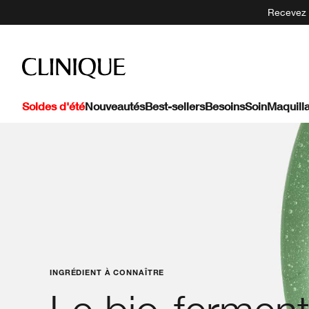
Recevez 5
Soldes d'été
Nouveautés
Best-sellers
Besoins
Soin
Maquill