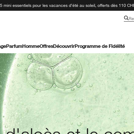
 mini essentiels pour les vacances d’été au soleil, offerts dès 110 CH
Re
age
Parfum
Homme
Offres
Découvrir
Programme de Fidélité