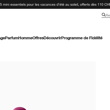
 mini essentiels pour les vacances d’été au soleil, offerts dès 110 CH
Re
age
Parfum
Homme
Offres
Découvrir
Programme de Fidélité