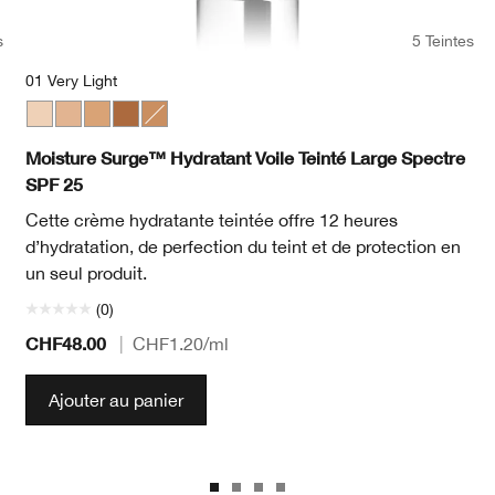
s
5 Teintes
01 Very Light
heat
cha
en Neutral
Deep Neutral
98 Cream Caramel
WN 38 Stone
01 Very Light
02 Light
03 Light Medium
05 Medium Deep
04 Medium
Moisture Surge™ Hydratant Voile Teinté Large Spectre
SPF 25
Cette crème hydratante teintée offre 12 heures
d’hydratation, de perfection du teint et de protection en
un seul produit.
(0)
CHF48.00
|
CHF1.20
/ml
Ajouter au panier