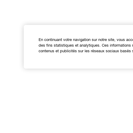
En continuant votre navigation sur notre site, vous acc
des fins statistiques et analytiques. Ces information
contenus et publicités sur les réseaux sociaux basés s
Expérience en ligne
Offres
C
Points de Vente
S
Programme de Fidélité