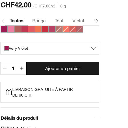
CHF42.00
CHF7.00
/g
6 g
Toutes
Rouge
Tout
Violet
Rose
Nude
Very Violet
Poppin’ Pink
Amp’d Up Apple
Roly Poly Rosy
Grandest Guava
Plenty O’ Papaya
Ramp’d Up Rouge
Plumped Up Peony
Amp'd Up Apple
Robust Rhubarb
Roly Poly Rosy
Plumped Up Peony
Very Violet
Ajouter au panier
LIVRAISON GRATUITE À PARTIR
DE 60 CHF
Détails du produit