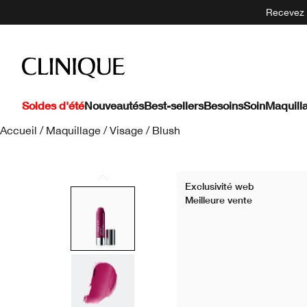
Recevez 5
Soldes d'été
Nouveautés
Best-sellers
Besoins
Soin
Maquill
Accueil
/
Maquillage
/
Visage
/
Blush
Exclusivité web
Meilleure vente