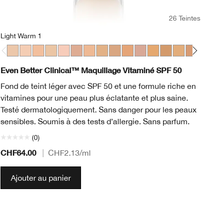
26 Teintes
Light Warm 1
Li
Light Warm 1
Light Cool 2
Light Cool 3
Light Warm 3
Light Medium Cool 1
Light Medium Cool 2
Light Medium Warm 1
Light Medium Warm 2
Light Medium Cool 3
Light Medium Cool 4
Light Medium Cool 5
Medium Warm 1
Medium Warm 2
Medium Cool
Medium C
Mediu
Li
Me
Even Better Clinical™ Maquillage Vitaminé SPF 50
Cl
Fond de teint léger avec SPF 50 et une formule riche en
Ce
vitamines pour une peau plus éclatante et plus saine.
le
Testé dermatologiquement. Sans danger pour les peaux
am
sensibles. Soumis à des tests d’allergie. Sans parfum.
du
(0)
CHF64.00
CH
|
CHF2.13
/ml
Ajouter au panier