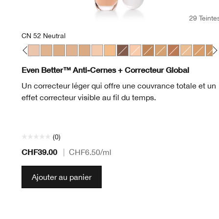
29 Teinte
CN 52 Neutral
na
ahogany
 Oat
 08 Linen
CN 10 Alabaster
CN 116 Spice
CN 28 Ivory
CN 52 Neutral
CN 58 Honey
CN 62 Porcelain Beige
CN 74 Beige
CN 20 Fair
WN 56 Cashew
CN 126 Espresso
CN 18 Cream Whip
WN 100 Deep Honey
WN 76 Toasted W
WN 115.5 Mo
WN 46 Gold
WN 94 
WN 
Even Better™ Anti-Cernes + Correcteur Global
Un correcteur léger qui offre une couvrance totale et un
effet correcteur visible au fil du temps.
(0)
CHF39.00
|
CHF6.50
/ml
Ajouter au panier