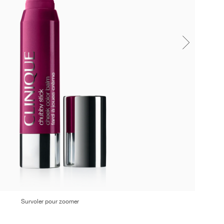
Survoler pour zoomer