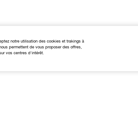
eptez notre utilisation des cookies et trakings à
s nous permettent de vous proposer des offres,
ur vos centres d'intérêt.
À propos
Besoin d'aide?
linique Philosophy
Nous contacter
ites web internationaux
Contacter le Fabricant
Suivre ma commande