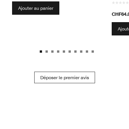
Ajouter au panier
CHF64.
Ajout
Déposer le premier avis