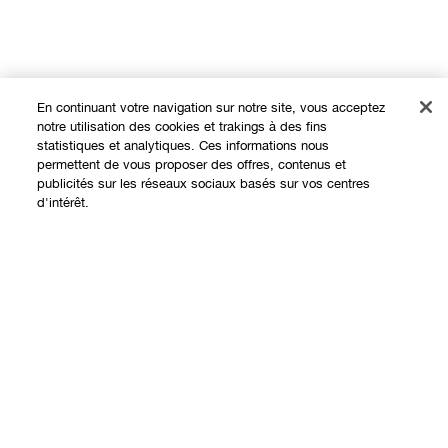
En continuant votre navigation sur notre site, vous acceptez
Expérience en ligne
notre utilisation des cookies et trakings à des fins
statistiques et analytiques. Ces informations nous
Offres
permettent de vous proposer des offres, contenus et
publicités sur les réseaux sociaux basés sur vos centres
Points de Vente
d'intérêt.
Programme de Fidélité
Ajouter au panier
À propos
Clinique Philosophy
Besoin d'aide?
Sites web internationaux
Nous contacter
Vie privée et conditions