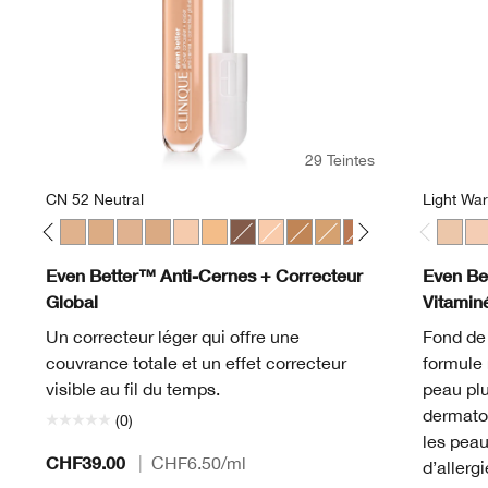
29 Teintes
CN 52 Neutral
Light Wa
gany
t
Linen
10 Alabaster
CN 116 Spice
CN 28 Ivory
CN 52 Neutral
CN 58 Honey
CN 62 Porcelain Beige
CN 74 Beige
CN 20 Fair
WN 56 Cashew
CN 126 Espresso
CN 18 Cream Whip
WN 100 Deep Honey
WN 76 Toasted Wheat
WN 115.5 Mocha
WN 46 Golden 
WN 94 Deep
WN 98 
Light 
WN 
Lig
Even Better™ Anti-Cernes + Correcteur
Even Be
Global
Vitamin
Un correcteur léger qui offre une
Fond de 
couvrance totale et un effet correcteur
formule 
visible au fil du temps.
peau plu
dermato
(0)
les peau
CHF39.00
|
CHF6.50
/ml
d’allerg