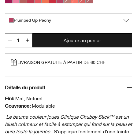
Very Violet
Poppin’ Pink
Amp’d Up Apple
Roly Poly Rosy
Grandest Guava
Plenty O’ Papaya
Ramp’d Up Rouge
Plumped Up Peony
Amp'd Up Apple
Robust Rhubarb
Roly Poly Rosy
Plumped Up Peony
Plumped Up Peony
Ajouter au panier
LIVRAISON GRATUITE À PARTIR DE 60 CHF
Détails du produit
Fini:
Mat, Naturel
Couvrance:
Modulable
Le baume couleur joues Clinique Chubby Stick™ est un
blush crémeux et facile à estomper qui fond sur la peau et
dure toute la journée.
S’applique facilement d’une teinte