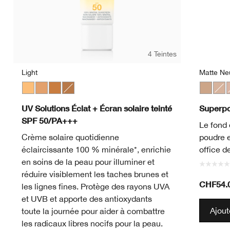
4 Teintes
Light
Matte Neu
Light
Medium
Medium Deep
Deep
Matte Ne
Matt
M
UV Solutions Éclat + Écran solaire teinté
Superpo
SPF 50/PA+++
Le fond 
Crème solaire quotidienne
poudre e
éclaircissante 100 % minérale*, enrichie
office de
en soins de la peau pour illuminer et
réduire visiblement les taches brunes et
CHF54.
les lignes fines. Protège des rayons UVA
et UVB et apporte des antioxydants
Ajout
toute la journée pour aider à combattre
les radicaux libres nocifs pour la peau.