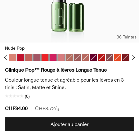
36 Teintes
Nude Pop
p
Pop
lon Pop
Mocha Pop
Nude Pop
Peppermint Pop
Petal Pop Satin
Plum Pop
Poppy Pop
Punch Pop
Sugar Pop
Bare Pop
Beach Pop
Blushing Pop
Bold Pop
Chili Pop
Clove Pop
Flame Pop
Icon Po
Latt
Clinique Pop™ Rouge à lèvres Longue Tenue
Couleur longue tenue et agréable pour les lèvres en 3
finis : Satin, Matte et Shine.
(0)
CHF34.00
|
CHF8.72
/g
Ajouter au panier