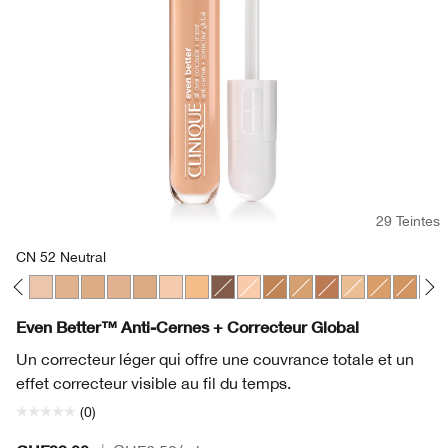
29 Teintes
CN 52 Neutral
gany
t
Linen
10 Alabaster
CN 116 Spice
CN 28 Ivory
CN 52 Neutral
CN 58 Honey
CN 62 Porcelain Beige
CN 74 Beige
CN 20 Fair
WN 56 Cashew
CN 126 Espresso
CN 18 Cream Whip
WN 100 Deep Honey
WN 76 Toasted Wheat
WN 115.5 Mocha
WN 46 Golden 
WN 94 Deep
WN 98 
WN 
Even Better™ Anti-Cernes + Correcteur Global
Un correcteur léger qui offre une couvrance totale et un
effet correcteur visible au fil du temps.
(0)