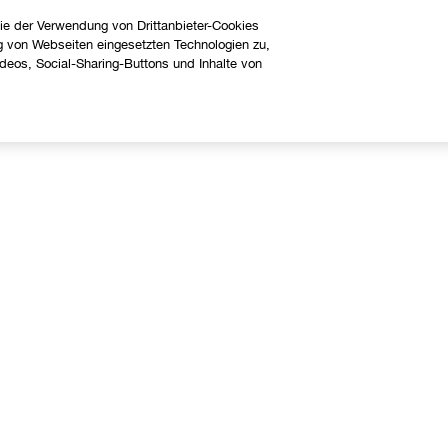
ie der Verwendung von Drittanbieter-Cookies
g von Webseiten eingesetzten Technologien zu,
eos, Social-Sharing-Buttons und Inhalte von
Über uns
Hilfe
linique Philosophie
Kontaktieren Sie uns
nternationale Websites
Kontaktiere den Hersteller
Meine Bestellung verfolgen
Widerrufsrecht
Versand
FAQ Übersicht