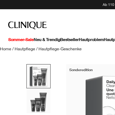
Ab 110 
Sommer-Sale
Neu & Trendig
Bestseller
Hautproblem
Hautp
Home
/
Hautpflege
/
Hautpflege-Geschenke
Sonderedition