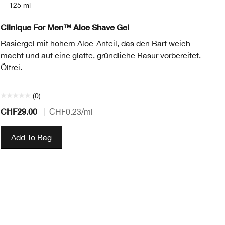
125 ml
Clinique For Men™ Aloe Shave Gel
Cl
Re
Rasiergel mit hohem Aloe-Anteil, das den Bart weich
macht und auf eine glatte, gründliche Rasur vorbereitet.
Da
Ölfrei.
Fe
Fe
(0)
CHF29.00
CH
|
CHF0.23
/ml
Add To Bag