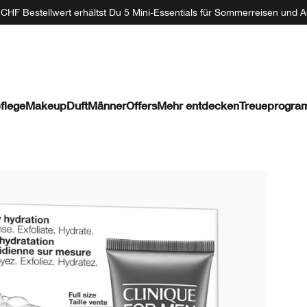
CHF Bestellwert erhältst Du 5 Mini-Essentials für Sommerreisen und A
flege
Makeup
Duft
Männer
Offers
Mehr entdecken
Treueprogr