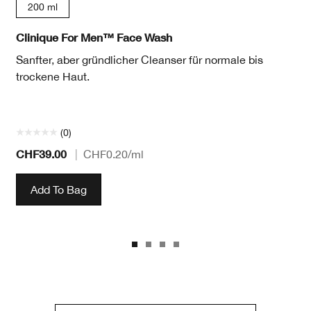
200 ml
Clinique For Men™ Face Wash
Sanfter, aber gründlicher Cleanser für normale bis
trockene Haut.
(0)
CHF39.00
|
CHF0.20
/ml
Add To Bag