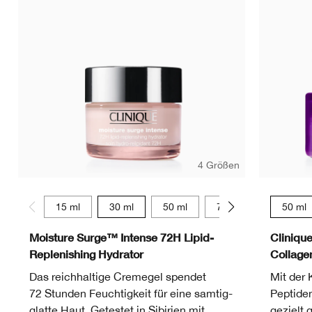
4 Größen
15 ml
30 ml
50 ml
75 ml
50 ml
Moisture Surge™ Intense 72H Lipid-
Cliniqu
Replenishing Hydrator
Collag
Das reichhaltige Cremegel spendet
Mit der 
72 Stunden Feuchtigkeit für eine samtig-
Peptide
glatte Haut. Getestet in Sibirien mit
gezielt 