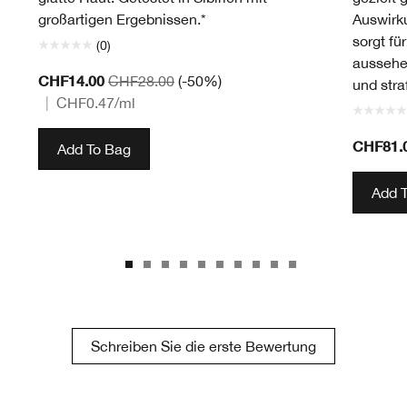
großartigen Ergebnissen.*
Auswirk
sorgt fü
(0)
aussehe
CHF14.00
CHF28.00
(-50%)
und straf
|
CHF0.47
/ml
CHF81.
Add To Bag
Add 
Schreiben Sie die erste Bewertung