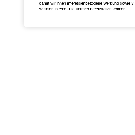
damit wir Ihnen interessenbezogene Werbung sowie Vid
sozialen Internet-Plattformen bereitstellen können.
Shoppen
Angebote
C
Store finden
I
Treueprogramm