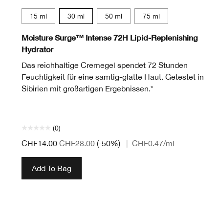
15 ml
30 ml
50 ml
75 ml
Moisture Surge™ Intense 72H Lipid-Replenishing
Hydrator
Das reichhaltige Cremegel spendet 72 Stunden
Feuchtigkeit für eine samtig-glatte Haut. Getestet in
Sibirien mit großartigen Ergebnissen.*
(0)
CHF14.00
CHF28.00
(-50%)
|
CHF0.47
/ml
Add To Bag