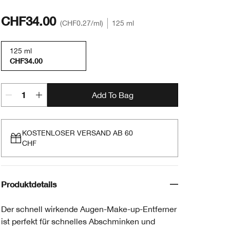
CHF34.00
CHF0.27
/ml
125 ml
125 ml
CHF34.00
Add To Bag
KOSTENLOSER VERSAND AB 60
CHF
Produktdetails
Der schnell wirkende Augen-Make-up-Entferner
ist perfekt für schnelles Abschminken und