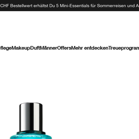
CHF Bestellwert erhältst Du 5 Mini-Essentials für Sommerreisen und A
flege
Makeup
Duft
Männer
Offers
Mehr entdecken
Treueprogr