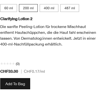
60 ml
200 ml
400 ml
487 ml
Clarifying Lotion 2
Mo
Die sanfte Peeling-Lotion für trockene Mischhaut
Un
entfernt Hautschüppchen, die die Haut fahl erscheinen
Al
lassen. Von Dermatolog:innen entwickelt. Jetzt in einer
Ha
400-ml-Nachfüllpackung erhältlich.
(0)
CHF33.00
CH
|
CHF0.17
/ml
Add To Bag