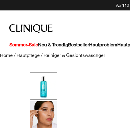
Ab 110 
Sommer-Sale
Neu & Trendig
Bestseller
Hautproblem
Hautp
Home
/
Hautpflege
/
Reiniger & Gesichtswaschgel