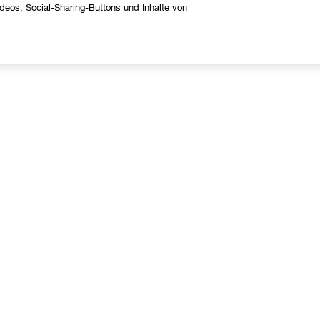
eos, Social-Sharing-Buttons und Inhalte von
Über uns
Hilfe
linique Philosophie
Kontaktieren Sie uns
nternationale Websites
Kontaktiere den Hersteller
Meine Bestellung verfolgen
Widerrufsrecht
Versand
FAQ Übersicht
Gratis Hotline: +41315282465