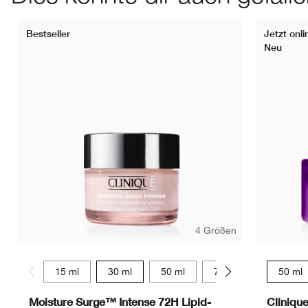
Bestseller
Jetzt onli
Neu
4 Größen
15 ml
30 ml
50 ml
75 ml
50 ml
Moisture Surge™ Intense 72H Lipid-
Cliniqu