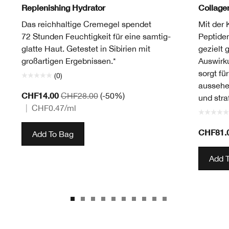
Replenishing Hydrator
Collag
Das reichhaltige Cremegel spendet
Mit der 
72 Stunden Feuchtigkeit für eine samtig-
Peptide
glatte Haut. Getestet in Sibirien mit
gezielt 
großartigen Ergebnissen.*
Auswirk
sorgt fü
(0)
aussehe
CHF14.00
CHF28.00
(-50%)
und straf
|
CHF0.47
/ml
CHF81.
Add To Bag
Add 