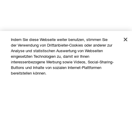
Indem Sie diese Webseite weiter benutzen, stimmen Sie
der Verwendung von Drittanbieter-Cookies oder anderer zur
Analyse und statistischen Auswertung von Webseiten
eingesetzten Technologien zu, damit wir Ihnen
interessenbezogene Werbung sowie Videos, Social-Sharing-
Buttons und Inhalte von sozialen Internet-Plattformen
Shoppen
bereitstellen können.
Angebote
Über uns
Store finden
Add To Bag
Clinique Philosophie
Treueprogramm
Hilfe
Internationale Websites
Kontaktieren Sie uns
Datenschutz und AGB