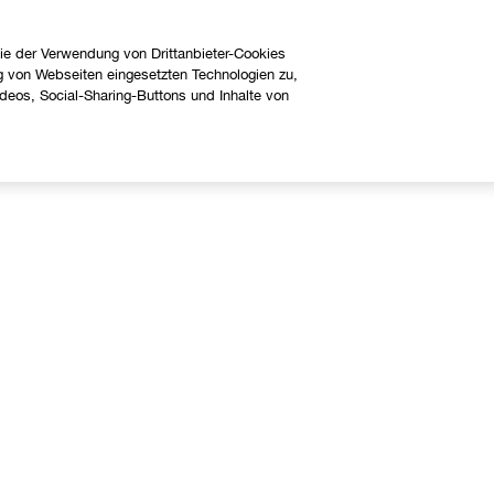
ie der Verwendung von Drittanbieter-Cookies
g von Webseiten eingesetzten Technologien zu,
eos, Social-Sharing-Buttons und Inhalte von
Über uns
Hilfe
linique Philosophie
Kontaktieren Sie uns
nternationale Websites
Kontaktiere den Hersteller
Meine Bestellung verfolgen
Widerrufsrecht
Versand