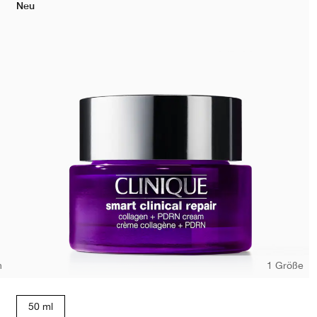
Neu
n
1 Größe
50 ml