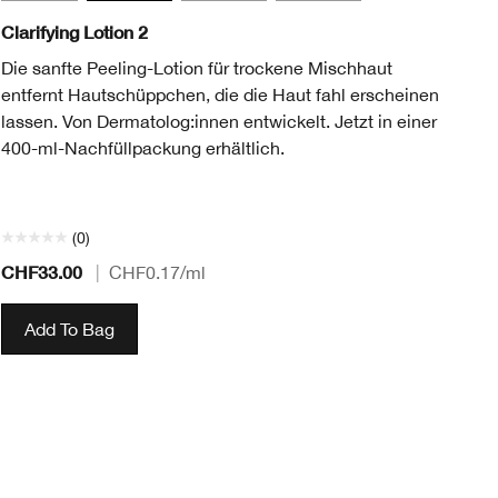
Clarifying Lotion 2
Mo
Die sanfte Peeling-Lotion für trockene Mischhaut
Un
entfernt Hautschüppchen, die die Haut fahl erscheinen
Al
lassen. Von Dermatolog:innen entwickelt. Jetzt in einer
Ha
400-ml-Nachfüllpackung erhältlich.
(0)
CHF33.00
CH
|
CHF0.17
/ml
Add To Bag