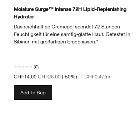
Moisture Surge™ Intense 72H Lipid-Replenishing
Hydrator
Das reichhaltige Cremegel spendet 72 Stunden
Feuchtigkeit für eine samtig-glatte Haut. Getestet in
Sibirien mit großartigen Ergebnissen.*
(0)
CHF14.00
CHF28.00
(-50%)
|
CHF0.47
/ml
Add To Bag