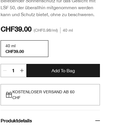
Belebender Sonnenschutz für das Gesicht mit
LSF 50, der überallhin mitgenommen werden
kann und Schutz bietet, ohne zu beschweren.
CHF39.00
CHF0.98
/ml
40 ml
40 ml
CHF39.00
Add To Bag
KOSTENLOSER VERSAND AB 60
CHF
Produktdetails