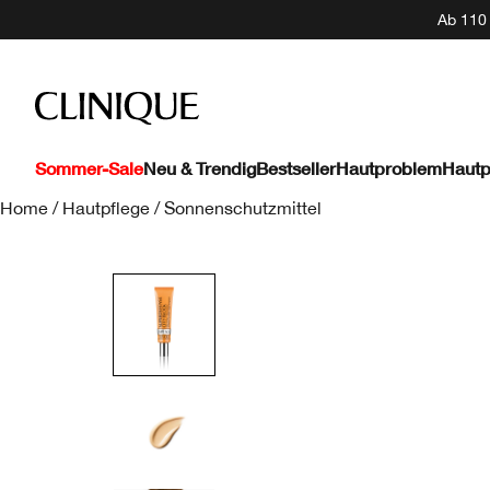
Ab 110 
Sommer-Sale
Neu & Trendig
Bestseller
Hautproblem
Hautp
Home
/
Hautpflege
/
Sonnenschutzmittel