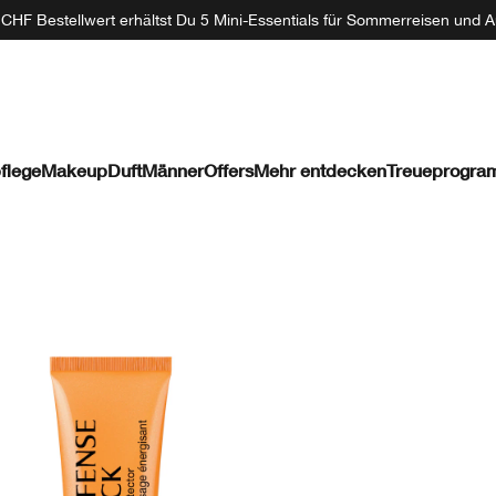
CHF Bestellwert erhältst Du 5 Mini-Essentials für Sommerreisen und A
flege
Makeup
Duft
Männer
Offers
Mehr entdecken
Treueprogr