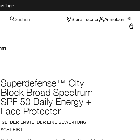
usflüge.
Suchen
Store Locator
Anmelden
0
amm
Superdefense™ City
Block Broad Spectrum
SPF 50 Daily Energy +
Face Protector
SEI DER ERSTE, DER EINE BEWERTUNG
SCHREIBT