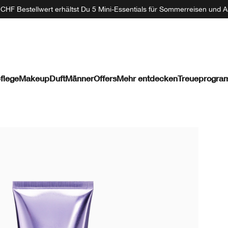
CHF Bestellwert erhältst Du 5 Mini-Essentials für Sommerreisen und A
flege
Makeup
Duft
Männer
Offers
Mehr entdecken
Treueprogr