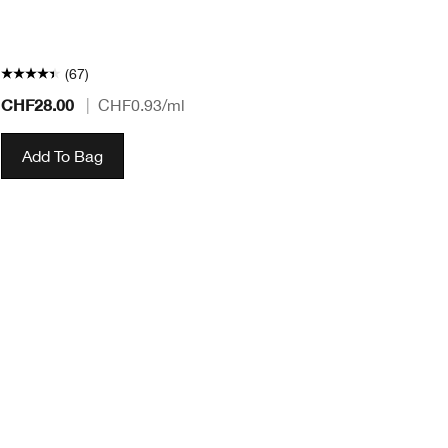
(67)
CHF28.00
CH
|
CHF0.93
/ml
Add To Bag