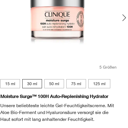
5 Größen
15 ml
30 ml
50 ml
75 ml
125 ml
Moisture Surge™ 100H Auto-Replenishing Hydrator
Cl
Unsere beliebteste leichte Gel-Feuchtigkeitscreme. Mit
Di
Aloe Bio-Ferment und Hyaluronsäure versorgt sie die
en
Haut sofort mit lang anhaltender Feuchtigkeit.
la
40