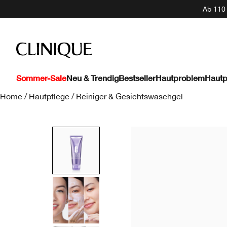
Ab 110 
Sommer-Sale
Neu & Trendig
Bestseller
Hautproblem
Hautp
Home
/
Hautpflege
/
Reiniger & Gesichtswaschgel