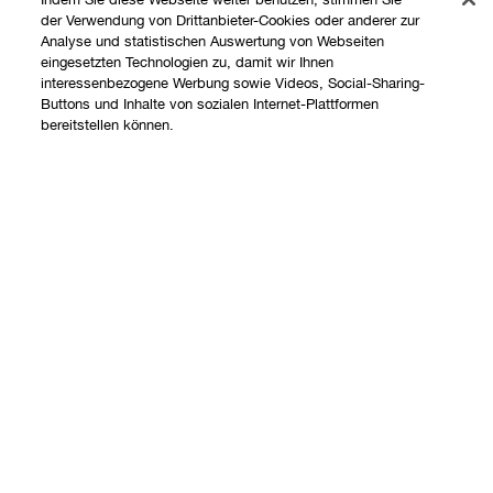
der Verwendung von Drittanbieter-Cookies oder anderer zur
Analyse und statistischen Auswertung von Webseiten
eingesetzten Technologien zu, damit wir Ihnen
interessenbezogene Werbung sowie Videos, Social-Sharing-
Shoppen
Buttons und Inhalte von sozialen Internet-Plattformen
bereitstellen können.
Angebote
Über uns
Store finden
Add To Bag
Clinique Philosophie
Treueprogramm
Hilfe
Internationale Websites
Kontaktieren Sie uns
Datenschutz und AGB
Kontaktiere den Hersteller
Datenschutz
Meine Bestellung verfolgen
Nutzungsbedingungen
Widerrufsrecht
AGB
Versand
Internetbasierte Anzeigen