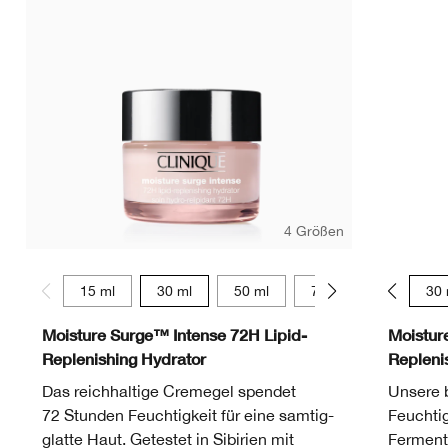
4 Größen
15 ml
30 ml
50 ml
75 ml
15 ml
30 
Moisture Surge™ Intense 72H Lipid-
Moistur
Replenishing Hydrator
Repleni
Das reichhaltige Cremegel spendet
Unsere b
72 Stunden Feuchtigkeit für eine samtig-
Feuchtig
glatte Haut. Getestet in Sibirien mit
Ferment