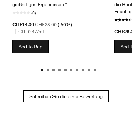
großartigen Ergebnissen.*
die Haut
Feuchtig
(0)
CHF14.00
CHF28.00
(-50%)
CHF28.
|
CHF0.47
/ml
Add To Bag
Add 
Schreiben Sie die erste Bewertung