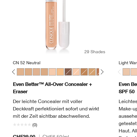
29 Shades
CN 52 Neutral
Light Wa
gany
t
Linen
10 Alabaster
CN 116 Spice
CN 28 Ivory
CN 52 Neutral
CN 58 Honey
CN 62 Porcelain Beige
CN 74 Beige
CN 20 Fair
WN 56 Cashew
CN 126 Espresso
CN 18 Cream Whip
WN 100 Deep Honey
WN 76 Toasted Wheat
WN 115.5 Mocha
WN 46 Golden 
WN 94 Deep
WN 98 
Light 
WN 
Lig
Even Better™ All-Over Concealer +
Even Be
Eraser
SPF 50
Der leichte Concealer mit voller
Leichtes
Deckkraft perfektioniert sofort und wirkt
Make-up 
mit der Zeit sichtbar abschwellend.
aussehe
getestet
(0)
Haut. Al
CHF39.00
|
CHF6.50
/ml