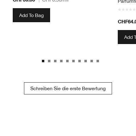
Parfumfr
Add To Bag
CHF64.
Add 
Schreiben Sie die erste Bewertung