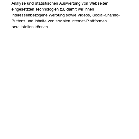
Analyse und statistischen Auswertung von Webseiten
eingesetzten Technologien zu, damit wir Ihnen
Shoppen
interessenbezogene Werbung sowie Videos, Social-Sharing-
Buttons und Inhalte von sozialen Internet-Plattformen
bereitstellen können.
Angebote
Über uns
Store finden
Clinique Philosophie
Add To Bag
Treueprogramm
Hilfe
Internationale Websites
Kontaktieren Sie uns
Datenschutz und AGB
Kontaktiere den Hersteller
Datenschutz
Meine Bestellung verfolgen
Nutzungsbedingungen
Widerrufsrecht
AGB
Versand
Internetbasierte Anzeigen
Barrierefreiheit
FAQ Übersicht
© Clinique Laboratories, LLC. Alle Rechte vorbehalten.
Geschäftsbeding- ungen Telefonverkauf