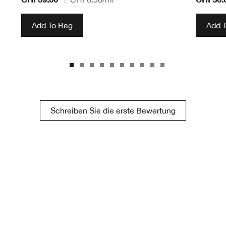
Add To Bag
Add 
Schreiben Sie die erste Bewertung