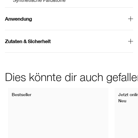
* Synthetische Farbstoffe
Anwendung
Zutaten & Sicherheit
Dies könnte dir auch gefall
Bestseller
Jetzt onli
Neu