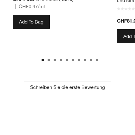
und straf
|
CHF0.47
/ml
CHF81.
Add To Bag
Add 
Schreiben Sie die erste Bewertung