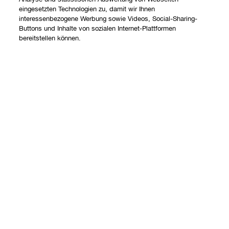
eingesetzten Technologien zu, damit wir Ihnen
interessenbezogene Werbung sowie Videos, Social-Sharing-
Shoppen
Buttons und Inhalte von sozialen Internet-Plattformen
bereitstellen können.
Angebote
Über uns
Store finden
Add To Bag
Clinique Philosophie
Treueprogramm
Hilfe
Internationale Websites
Kontaktieren Sie uns
Datenschutz und AGB
Kontaktiere den Hersteller
Datenschutz
Meine Bestellung verfolgen
Nutzungsbedingungen
Widerrufsrecht
AGB
Versand
Internetbasierte Anzeigen
Barrierefreiheit
FAQ Übersicht
© Clinique Laboratories, LLC. Alle Rechte vorbehalten.
Geschäftsbeding- ungen Telefonverkauf