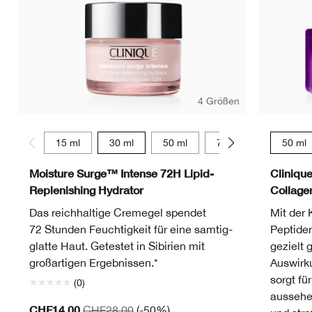
4 Größen
15 ml
30 ml
50 ml
75 ml
50 ml
Moisture Surge™ Intense 72H Lipid-
Cliniqu
Replenishing Hydrator
Collag
Das reichhaltige Cremegel spendet
Mit der 
72 Stunden Feuchtigkeit für eine samtig-
Peptide
glatte Haut. Getestet in Sibirien mit
gezielt 
großartigen Ergebnissen.*
Auswirk
sorgt fü
(0)
aussehe
CHF14.00
CHF28.00
(-50%)