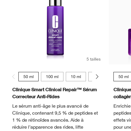
5 tailles
50 ml
100 ml
10 ml
75 ml
30 ml
50 ml
Clinique Smart Clinical Repair™ Sérum
Cliniqu
Correcteur Anti-Rides
collagè
Le sérum anti-âge le plus avancé de
Enrichie
Clinique, contenant 9,5 % de peptides et
peptides
1 % de rétinoïdes avancés. Aide à
effets v
réduire l’apparence des rides, lifte
pour une