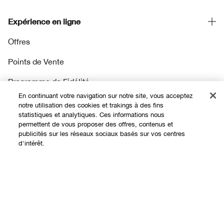
Expérience en ligne
Offres
Points de Vente
Programme de Fidélité
En continuant votre navigation sur notre site, vous acceptez
notre utilisation des cookies et trakings à des fins
À propos
statistiques et analytiques. Ces informations nous
permettent de vous proposer des offres, contenus et
publicités sur les réseaux sociaux basés sur vos centres
Clinique Philosophy
d'intérêt.
Besoin d'aide?
Sites web internationaux
Nous contacter
Vie privée et conditions
Contacter le Fabricant
Charte sur la Vie Privée
Suivre ma commande
Conditions d'Utilisation