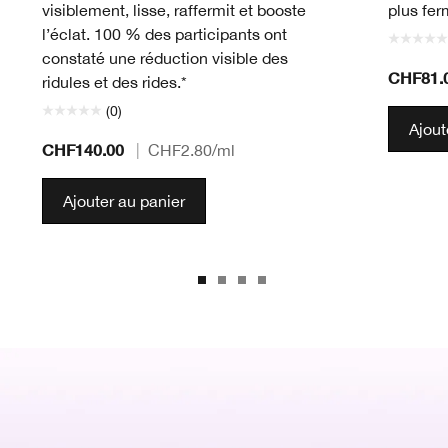
visiblement, lisse, raffermit et booste
plus fer
l’éclat. 100 % des participants ont
constaté une réduction visible des
CHF81.
ridules et des rides.*
(0)
Ajout
CHF140.00
|
CHF2.80
/ml
Ajouter au panier