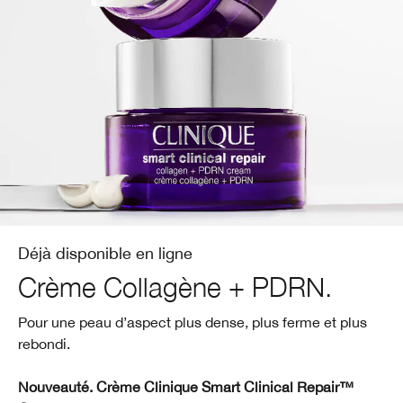
Rougeurs
Soins des lèvres
Protection Solaire
Retinol
Smart Clinical Repair™
BB et CC crème​
Aloe Vera
Démaquillant
Rougeurs
Retinoïde
Even Better
Peptides
Masques pour le visage
Vitamine C
Lactobacillus
Soin des mains & corps​
Aloe Vera
Peptides
Lactobacillus
Déjà disponible en ligne
Crème Collagène + PDRN.
Pour une peau d’aspect plus dense, plus ferme et plus
rebondi.
Nouveauté. Crème Clinique Smart Clinical Repair™