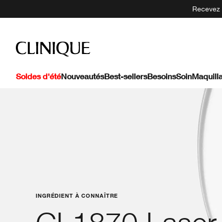
Recevez 5
Soldes d'été
Nouveautés
Best-sellers
Besoins
Soin
Maquill