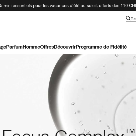
 mini essentiels pour les vacances d’été au soleil, offerts dès 110 CH
Re
age
Parfum
Homme
Offres
Découvrir
Programme de Fidélité