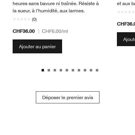
heures sans bavure ni traînée. Résiste à
et aux b
la sueur, à l’humidité, aux larmes.
(0)
CHF36.
CHF36.00
|
CHF6.00
/ml
Ajout
Ajouter au panier
Déposer le premier avis