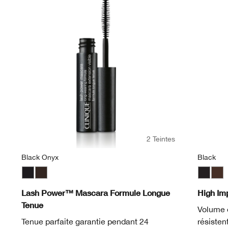
2 Teintes
Black Onyx
Black
Black Onyx
Dark Chocolate
Black
Blac
Lash Power™ Mascara Formule Longue
High Im
Tenue
Volume e
Tenue parfaite garantie pendant 24
résisten