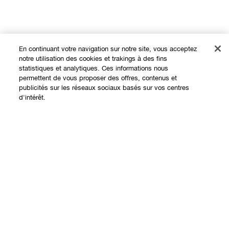
En continuant votre navigation sur notre site, vous acceptez
notre utilisation des cookies et trakings à des fins
statistiques et analytiques. Ces informations nous
permettent de vous proposer des offres, contenus et
publicités sur les réseaux sociaux basés sur vos centres
Expérience en ligne
d'intérêt.
Offres
Points de Vente
Ajouter au panier
Programme de Fidélité
À propos
Clinique Philosophy
Besoin d'aide?
Sites web internationaux