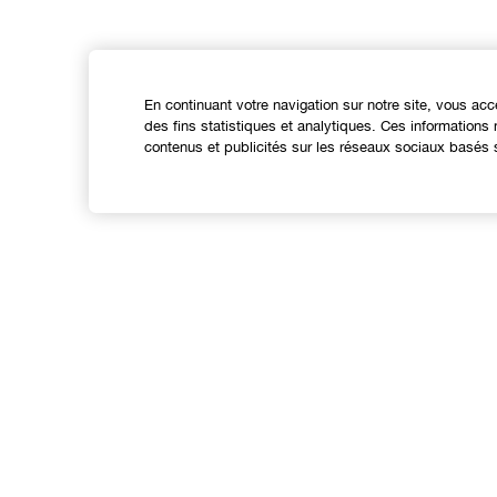
En continuant votre navigation sur notre site, vous acc
des fins statistiques et analytiques. Ces information
contenus et publicités sur les réseaux sociaux basés s
Expérience en ligne
Offres
C
Points de Vente
S
Programme de Fidélité