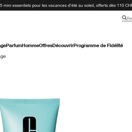
 mini essentiels pour les vacances d’été au soleil, offerts dès 110 CH
Re
age
Parfum
Homme
Offres
Découvrir
Programme de Fidélité
age