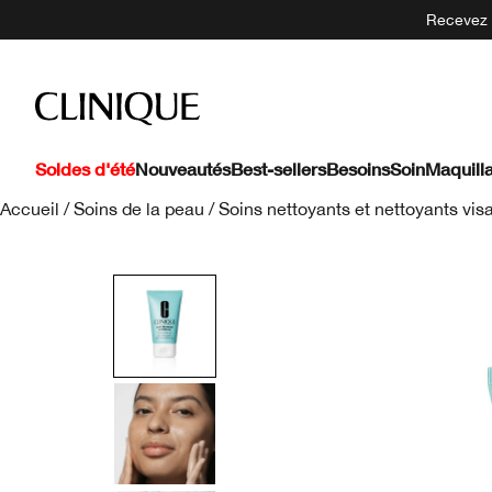
Recevez 5
Soldes d'été
Nouveautés
Best-sellers
Besoins
Soin
Maquill
Accueil
/
Soins de la peau
/
Soins nettoyants et nettoyants vis