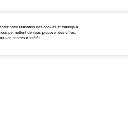
eptez notre utilisation des cookies et trakings à
s nous permettent de vous proposer des offres,
ur vos centres d'intérêt.
À propos
Besoin d'aide?
linique Philosophy
Nous contacter
ites web internationaux
Contacter le Fabricant
Suivre ma commande
Retours et échanges
Livraison