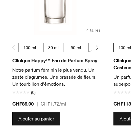
4 tailles
100 ml
30 ml
50 ml
10 ml
100 ml
Clinique Happy™ Eau de Parfum Spray
Cliniqu
Cashmer
Notre parfum féminin le plus vendu. Un
zeste d’agrumes. Une brassée de fleurs.
Un parfu
Un tourbillon d’émotions.
superpos
(0)
CHF86.00
CHF113
|
CHF1.72
/ml
Ajouter au panier
Ajout