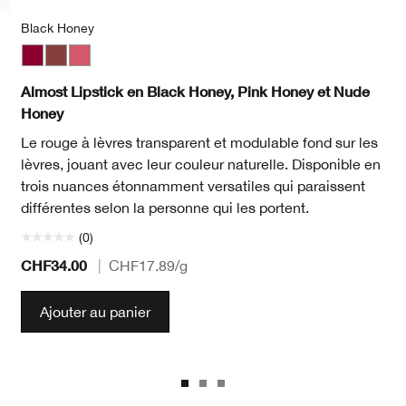
Black Honey
op
te Pop
Peony Pop
Black Honey
Petal Pop Matte
Nude Honey
Pow Pop
Pink Honey
Rose Pop
Ruby Pop
Sweet Pop
Almost Lipstick en Black Honey, Pink Honey et Nude
Honey
Le rouge à lèvres transparent et modulable fond sur les
lèvres, jouant avec leur couleur naturelle. Disponible en
trois nuances étonnamment versatiles qui paraissent
différentes selon la personne qui les portent.
(0)
CHF34.00
|
CHF17.89
/g
Ajouter au panier