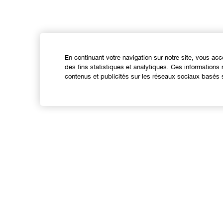
En continuant votre navigation sur notre site, vous acc
des fins statistiques et analytiques. Ces information
contenus et publicités sur les réseaux sociaux basés s
Expérience en ligne
Offres
C
Points de Vente
S
Programme de Fidélité