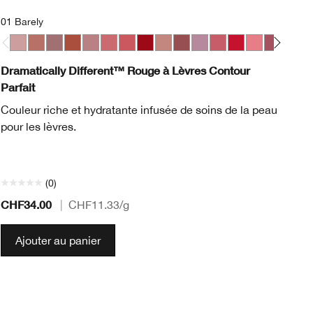
01 Barely
Bl
01 Barely
06 Tenderheart
07 Blushing Nude
10 Berry Freeze
11 Sugared Maple
17 Strawberry Ice
23 All Heart
25 Angel Red
33 Bamboo Pink
37 Shy
42 Silvery Moon
44 Raspberry Glace
20 Red Alert
29 Glazed Be
50 A Diff
04 Ca
Bl
49
Dramatically Different™ Rouge à Lèvres Contour
Cl
Parfait
Ho
Couleur riche et hydratante infusée de soins de la peau
Un
pour les lèvres.
co
ét
(0)
CHF34.00
CH
|
CHF11.33
/g
Ajouter au panier