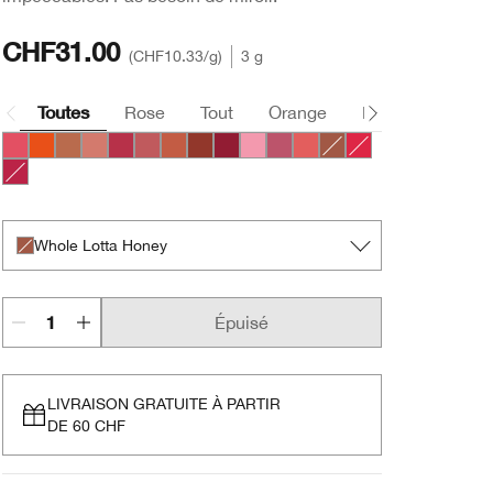
CHF31.00
CHF10.33
/g
3 g
Toutes
Rose
Tout
Orange
Nude
Violet
Bursting Blossom
Happiest Happy
Lots o’ Latte
Plushest Pink
Super Strawberry
Boundless Blush
Mega Melon
Fuller Fig
Broadest Berry
Totally Tutu
Lavish Lilac
Mighty Mimosa
Whole Lotta Honey
Chunky Cherry
Mightiest Maraschino
Whole Lotta Honey
Épuisé
LIVRAISON GRATUITE À PARTIR
DE 60 CHF