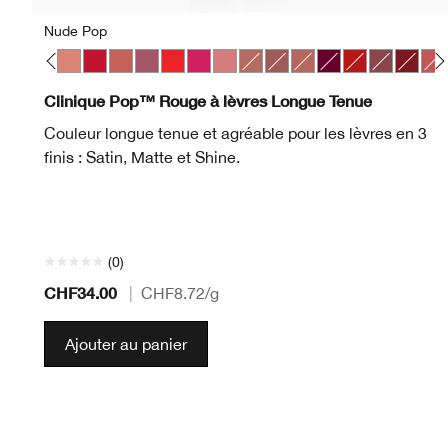
Nude Pop
p
 Pop
ve Pop
Melon Pop
Mocha Pop
Nude Pop
Peppermint Pop
Petal Pop Satin
Plum Pop
Poppy Pop
Punch Pop
Sugar Pop
Bare Pop
Beach Pop
Blushing Pop
Bold Pop
Chili Pop
Clove Pop
Icon P
Lat
Clinique Pop™ Rouge à lèvres Longue Tenue
Couleur longue tenue et agréable pour les lèvres en 3
finis : Satin, Matte et Shine.
(0)
CHF34.00
|
CHF8.72
/g
Ajouter au panier