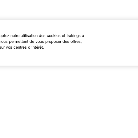
eptez notre utilisation des cookies et trakings à
s nous permettent de vous proposer des offres,
ur vos centres d'intérêt.
À propos
Besoin d'aide?
linique Philosophy
Nous contacter
ites web internationaux
Contacter le Fabricant
Suivre ma commande
Retours et échanges