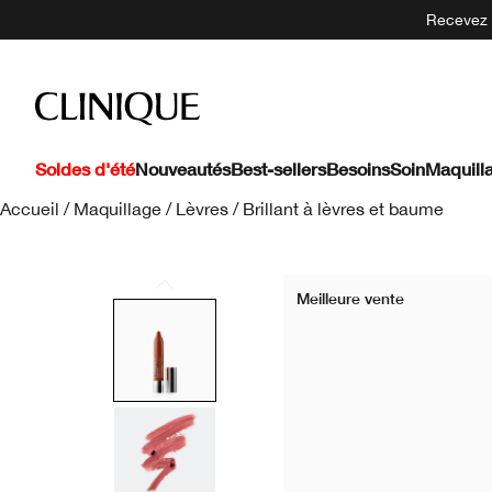
Recevez 5
Soldes d'été
Nouveautés
Best-sellers
Besoins
Soin
Maquill
Accueil
/
Maquillage
/
Lèvres
/
Brillant à lèvres et baume
Meilleure vente