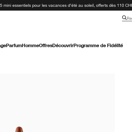
 mini essentiels pour les vacances d’été au soleil, offerts dès 110 CH
Re
age
Parfum
Homme
Offres
Découvrir
Programme de Fidélité