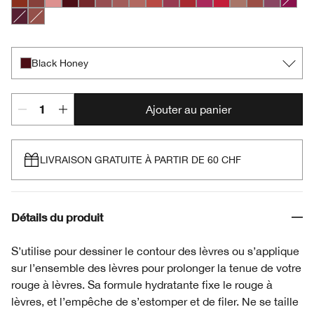
Chili
Nude Honey
Pink Honey
Black Honey
Chocolate Chip
Cocoa Rose
Intense Blush
Intense Café
Intense Cayenne
Intense Cosmo
Intense Cranberry
Intense Jam
Intense Passion
Lipblush
Neutrally
Plummy
Crushe
Intense Licorice
Soft Nude
Black Honey
Ajouter au panier
LIVRAISON GRATUITE À PARTIR DE 60 CHF
Détails du produit
S’utilise pour dessiner le contour des lèvres ou s’applique
sur l’ensemble des lèvres pour prolonger la tenue de votre
rouge à lèvres. Sa formule hydratante fixe le rouge à
lèvres, et l’empêche de s’estomper et de filer. Ne se taille