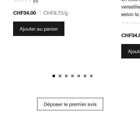
(0)
versatil
CHF34.00
|
CHF8.72
/g
selon la
Ajouter au panier
CHF34.
Ajout
Déposer le premier avis