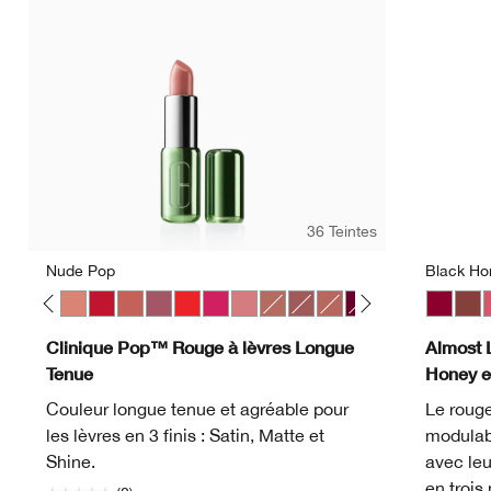
36 Teintes
Nude Pop
Black Ho
 Pop
ve Pop
Melon Pop
Mocha Pop
Nude Pop
Peppermint Pop
Petal Pop Satin
Plum Pop
Poppy Pop
Punch Pop
Sugar Pop
Bare Pop
Beach Pop
Blushing Pop
Bold Pop
Chili Pop
Clove Pop
Black H
Icon Po
Nud
Latt
P
Clinique Pop™ Rouge à lèvres Longue
Almost 
Tenue
Honey e
Couleur longue tenue et agréable pour
Le rouge
les lèvres en 3 finis : Satin, Matte et
modulabl
Shine.
avec leu
en troi