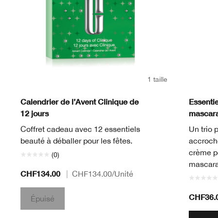
1 taille
Calendrier de l’Avent Clinique de
Essentie
12 jours
mascara
Coffret cadeau avec 12 essentiels
Un trio 
beauté à déballer pour les fêtes.
accroch
crème po
(0)
mascara
CHF134.00
|
CHF134.00
/Unité
CHF36.
Épuisé